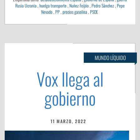
Rusia Ucrania
,
huelga transporte
,
Nuñez Feijóo
,
Pedro Sánchez
,
Pepe
Nevado
,
PP
,
precios gasolina
,
PSOE
MUNDO LÍQUIDO
Vox llega al
gobierno
11 MARZO, 2022