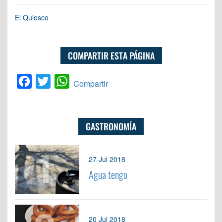
El Quiosco
COMPARTIR ESTA PÁGINA
Facebook
Twitter
WhatsApp
Compartir
GASTRONOMÍA
1
27 Jul 2018
Agua tengo
20 Jul 2018