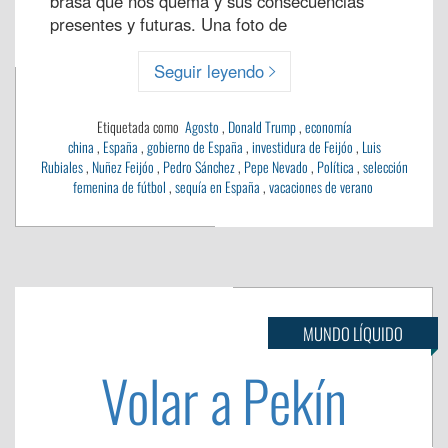
brasa que nos quema y sus consecuencias
presentes y futuras. Una foto de
Seguir leyendo
Etiquetada como
Agosto
,
Donald Trump
,
economía
china
,
España
,
gobierno de España
,
investidura de Feijóo
,
Luis
Rubiales
,
Nuñez Feijóo
,
Pedro Sánchez
,
Pepe Nevado
,
Política
,
selección
femenina de fútbol
,
sequía en España
,
vacaciones de verano
MUNDO LÍQUIDO
Volar a Pekín