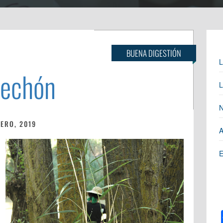
BUENA DIGESTIÓN
L
echón
L
N
NERO, 2019
A
E