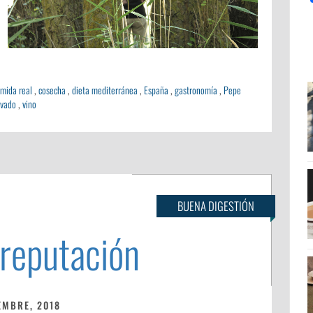
mida real
,
cosecha
,
dieta mediterránea
,
España
,
gastronomía
,
Pepe
vado
,
vino
BUENA DIGESTIÓN
 reputación
EMBRE, 2018