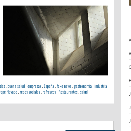
A
A
C
E
adas
,
buena salud
,
empresas
,
España
,
fake news
,
gastronomía
,
industria
Pepe Nevado
,
redes sociales
,
refrescos
,
Restaurantes
,
salud
J
J
J