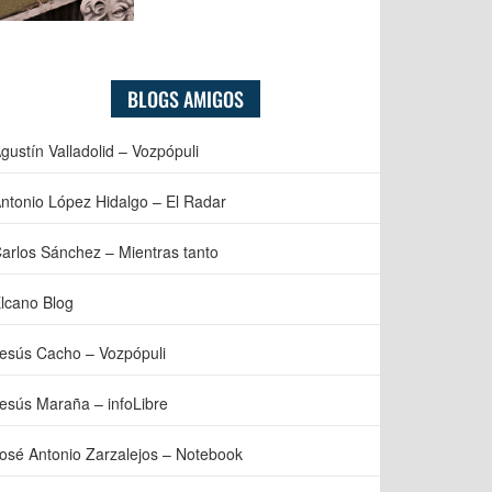
BLOGS AMIGOS
gustín Valladolid – Vozpópuli
ntonio López Hidalgo – El Radar
arlos Sánchez – Mientras tanto
lcano Blog
esús Cacho – Vozpópuli
esús Maraña – infoLibre
osé Antonio Zarzalejos – Notebook