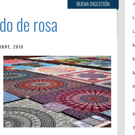
BUENA DIGESTIÓN
J
do de rosa
L
L
M
UBRE, 2018
M
M
R
R
R
T