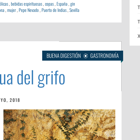
ólicas
,
bebidas espirituosas
,
copas
,
España
,
gin
T
ona
,
mujer
,
Pepe Nevado
,
Puerto de Indias
,
Sevilla
T
X
BUENA DIGESTIÓN
GASTRONOMÍA
ua del grifo
AYO, 2018