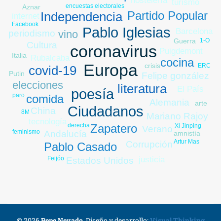
hostelería
turismo
encuestas electorales
Aznar
Partido Popular
Independencia
internet
Facebook
Pablo Iglesias
Barcelona
vino
periodismo
Guerra
1-O
Cultura
coronavirus
Puigdemont
Italia
Rubalcaba
cocina
Europa
crisis
ERC
covid-19
Putin
Felipe gonzález
elecciones
literatura
El País
poesía
paro
comida
Alemania
arte
Ciudadanos
China
8M
Mariano Rajoy
tecnología
Zapatero
derecha
Xi Jinping
Verano
feminismo
Andalucía
amnistía
Artur Mas
Corrupción
Pablo Casado
Feijóo
justicia
Estados Unidos
© 2026
Pepe Nevado
.
Diseño y desarrollo:
Visual Thinking