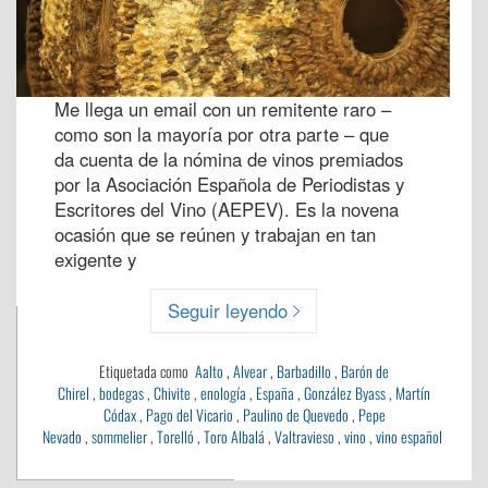
Me llega un email con un remitente raro –
como son la mayoría por otra parte – que
da cuenta de la nómina de vinos premiados
por la Asociación Española de Periodistas y
Escritores del Vino (AEPEV). Es la novena
ocasión que se reúnen y trabajan en tan
exigente y
Seguir leyendo
Etiquetada como
Aalto
,
Alvear
,
Barbadillo
,
Barón de
Chirel
,
bodegas
,
Chivite
,
enología
,
España
,
González Byass
,
Martín
Códax
,
Pago del Vicario
,
Paulino de Quevedo
,
Pepe
Nevado
,
sommelier
,
Torelló
,
Toro Albalá
,
Valtravieso
,
vino
,
vino español