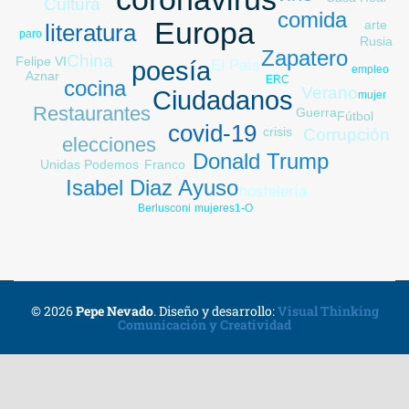
Cultura
comida
Europa
arte
literatura
paro
Rusia
Zapatero
China
Felipe VI
poesía
El País
empleo
Aznar
ERC
cocina
Verano
Ucrania
Ciudadanos
mujer
Restaurantes
Guerra
Fútbol
covid-19
crisis
Corrupción
elecciones
Donald Trump
Unidas Podemos
Franco
Isabel Diaz Ayuso
hostelería
Berlusconi
1-O
mujeres
© 2026
Pepe Nevado
.
Diseño y desarrollo:
Visual Thinking
Comunicación y Creatividad