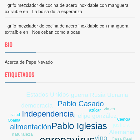
grifo mezclador de cocina de acero inoxidable con manguera
extraíble
en
La bolsa de la esperanza
grifo mezclador de cocina de acero inoxidable con manguera
extraíble
en
Nos ceban como a ocas
BIO
Acerca de Pepe Nevado
ETIQUETADOS
Estados Unidos
guerra Rusia Ucrania
Pablo Casado
democracia
viajes
azúcar
Independencia
Felipe gonzález
salud
Ciencia
Obama
Pablo Iglesias
justicia
alimentación
Alemania
naturaleza
vino
coronavirus
Casa Real