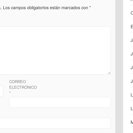
.
Los campos obligatorios están marcados con
*
C
E
J
J
J
J
CORREO
ELECTRÓNICO
*
L
L
M