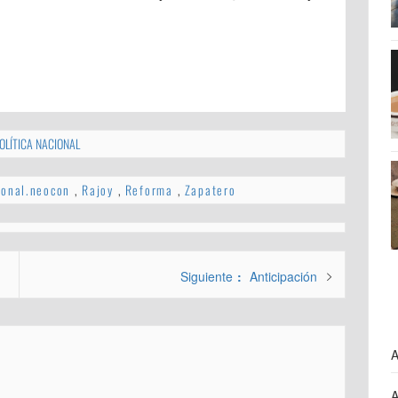
OLÍTICA NACIONAL
ional.neocon
,
Rajoy
,
Reforma
,
Zapatero
Entrada
Siguiente
Anticipación
siguiente:
A
A