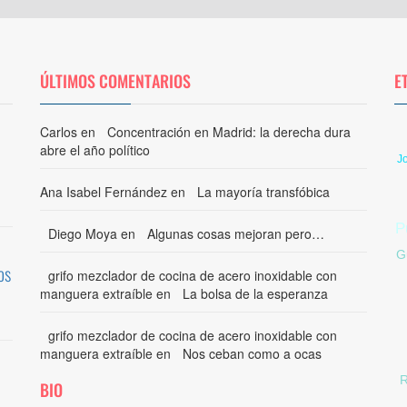
ÚLTIMOS COMENTARIOS
E
Carlos
en
Concentración en Madrid: la derecha dura
abre el año político
J
Ana Isabel Fernández
en
La mayoría transfóbica
P
Diego Moya
en
Algunas cosas mejoran pero…
G
os
grifo mezclador de cocina de acero inoxidable con
manguera extraíble
en
La bolsa de la esperanza
grifo mezclador de cocina de acero inoxidable con
manguera extraíble
en
Nos ceban como a ocas
R
BIO
i