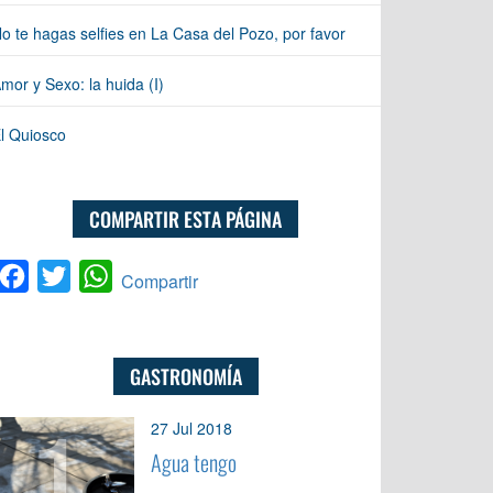
o te hagas selfies en La Casa del Pozo, por favor
mor y Sexo: la huida (I)
l Quiosco
COMPARTIR ESTA PÁGINA
Facebook
Twitter
WhatsApp
Compartir
GASTRONOMÍA
1
27 Jul 2018
Agua tengo