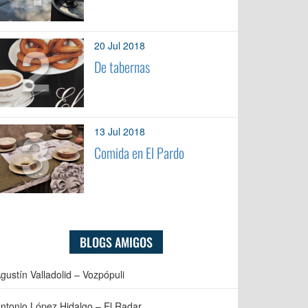
2
20 Jul 2018
De tabernas
3
13 Jul 2018
Comida en El Pardo
BLOGS AMIGOS
gustín Valladolid – Vozpópuli
ntonio López Hidalgo – El Radar