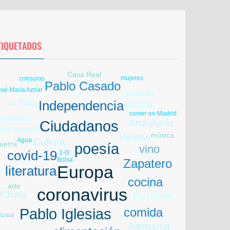
TIQUETADOS
Casa Real
mujeres
consumo
Pablo Casado
osé María Aznar
internet
El País
Independencia
justicia
comer en Madrid
Montoro
Andalucía
Ciudadanos
uigdemont
música
Verano
Cultura
Agua
uerra
poesía
vino
Libia
covid-19
1-O
Bolsa
Zapatero
Europa
literatura
cocina
arte
coronavirus
China
Barcelona
Feijóo
comida
Pablo Iglesias
usia
Alemania
nflación