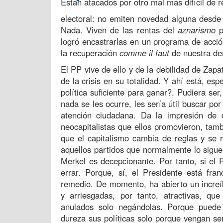
Están atacados por otro mal más difícil de r
electoral: no emiten novedad alguna desde h
Nada. Viven de las rentas del
aznarismo
p
logró encastrarlas en un programa de acción
la recuperación
comme il faut
de nuestra de
El PP vive de ello y de la debilidad de Zapa
de la crisis en su totalidad. Y ahí está, es
política suficiente para ganar?. Pudiera ser
nada se les ocurre, les sería útil buscar p
atención ciudadana. Da la impresión de 
neocapitalistas que ellos promovieron, tam
que el capitalismo cambia de reglas y se 
aquellos partidos que normalmente lo sigue
Merkel es decepcionante. Por tanto, si el 
errar. Porque, sí, el Presidente está fr
remedio. De momento, ha abierto un incre
y arriesgadas, por tanto, atractivas, 
anulados solo negándolas. Porque puede 
dureza sus políticas solo porque vengan se