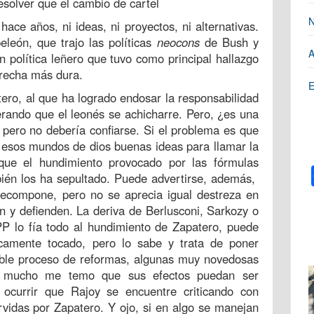
esolver que el cambio de cartel
N
ace años, ni ideas, ni proyectos, ni alternativas.
eleón, que trajo las políticas
neocons
de Bush y
A
 política leñero que tuvo como principal hallazgo
recha más dura.
E
tero, al que ha logrado endosar la responsabilidad
perando que el leonés se achicharre. Pero, ¿es una
, pero no debería confiarse. Si el problema es que
or esos mundos de dios buenas ideas para llamar la
que el hundimiento provocado por las fórmulas
bién los ha sepultado. Puede advertirse, además,
recompone, pero no se aprecia igual destreza en
n y defienden. La deriva de Berlusconi, Sarkozy o
PP lo fía todo al hundimiento de Zapatero, puede
ancamente tocado, pero lo sabe y trata de poner
íble proceso de reformas, algunas muy novedosas
que mucho me temo que sus efectos puedan ser
ocurrir que Rajoy se encuentre criticando con
rvidas por Zapatero. Y ojo, si en algo se manejan