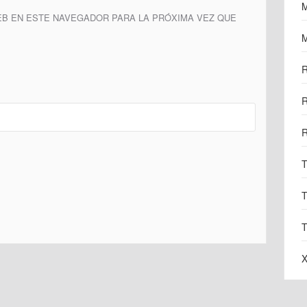
M
B EN ESTE NAVEGADOR PARA LA PRÓXIMA VEZ QUE
M
R
R
R
T
T
T
X