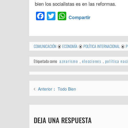
bien los socialistas es en las reformas.
Facebook
Twitter
WhatsApp
Compartir
COMUNICACIÓN
ECONOMÍA
POLÍTICA INTERNACIONAL
P
Etiquetada como
aznarismo
,
elecciones
,
política nac
Navegación
Entrada
Anterior
Todo Bien
de
anterior:
entradas
DEJA UNA RESPUESTA