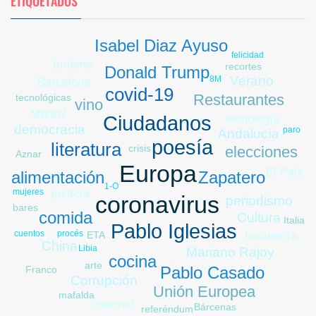
ETIQUETADOS
Isabel Diaz Ayuso
felicidad
turismo
recortes
Donald Trump
Verano
8M
Barcelona
covid-19
Restaurantes
tecnológicas
vino
Merkel
Ciudadanos
tecnología
democracia
paro
Andalucía
poesía
literatura
crisis
elecciones
Aznar
Europa
El País
alimentación
Zapatero
1-O
mujeres
justicia
coronavirus
periodismo
bares
comida
Cultura
Italia
Pablo Iglesias
cuentos
procés
ETA
hostelería
China
Libia
Mariano Rajoy
cocina
arte
Pablo Casado
Franco
Corrupción
Unión Europea
mafalda
internet
Bárcenas
referéndum