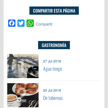
COMPARTIR ESTA PÁGINA
Facebook
Twitter
WhatsApp
Compartir
GASTRONOMÍA
1
27 Jul 2018
Agua tengo
2
20 Jul 2018
De tabernas