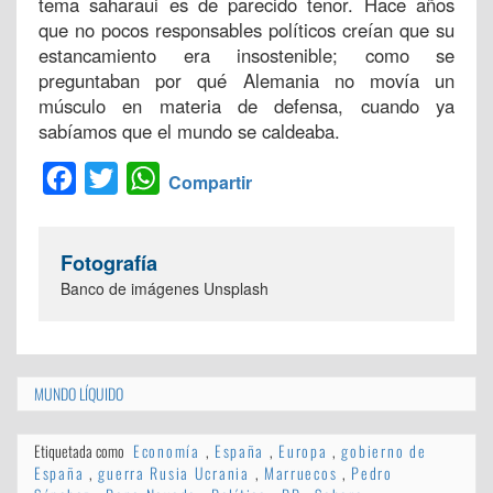
tema saharaui es de parecido tenor. Hace años
que no pocos responsables políticos creían que su
estancamiento era insostenible; como se
preguntaban por qué Alemania no movía un
músculo en materia de defensa, cuando ya
sabíamos que el mundo se caldeaba.
Facebook
Twitter
WhatsApp
Compartir
Fotografía
Banco de imágenes Unsplash
MUNDO LÍQUIDO
Etiquetada como
Economía
,
España
,
Europa
,
gobierno de
España
,
guerra Rusia Ucrania
,
Marruecos
,
Pedro