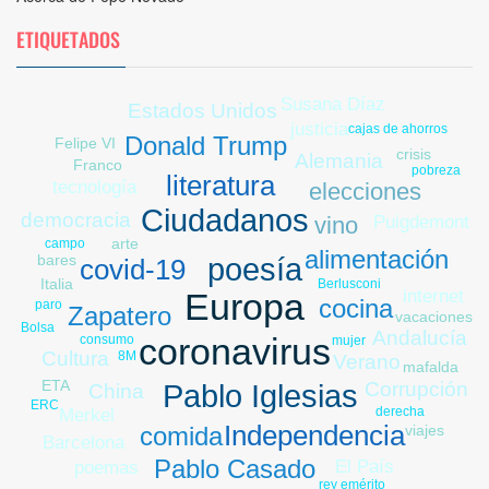
ETIQUETADOS
Susana Díaz
Estados Unidos
justicia
cajas de ahorros
Donald Trump
Felipe VI
crisis
Alemania
Franco
pobreza
literatura
tecnología
elecciones
Ciudadanos
democracia
Puigdemont
vino
arte
campo
alimentación
bares
poesía
covid-19
Italia
Berlusconi
internet
Europa
cocina
paro
Zapatero
vacaciones
Bolsa
Andalucía
consumo
coronavirus
mujer
Cultura
8M
Verano
mafalda
ETA
Corrupción
Pablo Iglesias
China
ERC
derecha
Merkel
Independencia
comida
viajes
Barcelona
Pablo Casado
El País
poemas
rey emérito