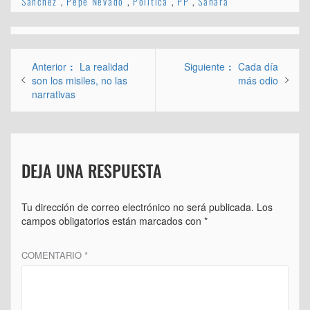
Sánchez
,
Pepe Nevado
,
Política
,
PP
,
Sahara
Navegación
Entrada
Entrada
Anterior
La realidad
Siguiente
Cada día
de
anterior:
siguiente:
son los misiles, no las
más odio
narrativas
entradas
DEJA UNA RESPUESTA
Tu dirección de correo electrónico no será publicada.
Los
campos obligatorios están marcados con
*
COMENTARIO
*