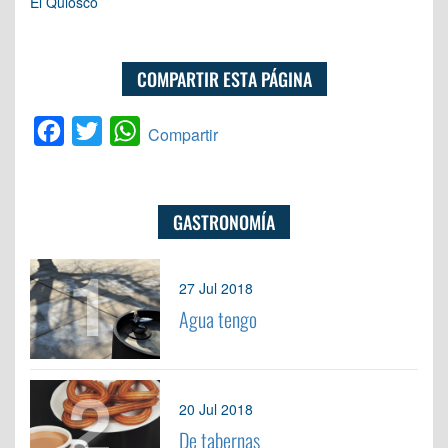
El Quiosco
COMPARTIR ESTA PÁGINA
Facebook
Twitter
WhatsApp
Compartir
GASTRONOMÍA
1
27 Jul 2018
Agua tengo
2
20 Jul 2018
De tabernas