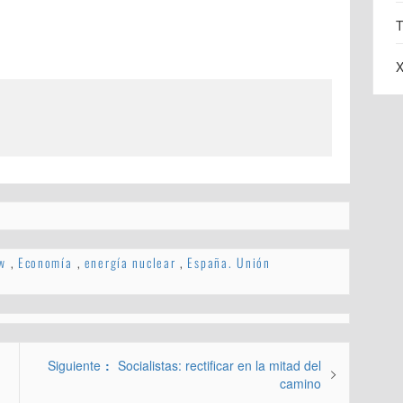
T
X
w
,
Economía
,
energía nuclear
,
España. Unión
Entrada
Siguiente
Socialistas: rectificar en la mitad del
siguiente:
camino