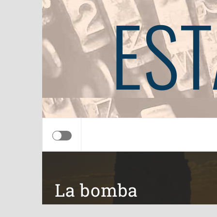
EST
La bomba