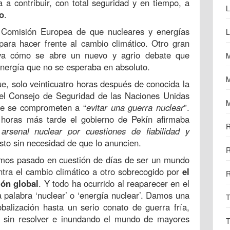
 a contribuir, con total seguridad y en tiempo, a
L
o
.
 Comisión Europea de que nucleares y energías
L
para hacer frente al cambio climático. Otro gran
rva cómo se abre un nuevo y agrio debate que
M
nergía que no se esperaba en absoluto.
M
e, solo veinticuatro horas después de conocida la
del Consejo de Seguridad de las Naciones Unidas
M
ue se comprometen a “
evitar una guerra nuclear
”.
 horas más tarde el gobierno de Pekín afirmaba
R
rsenal nuclear por cuestiones de fiabilidad y
esto sin necesidad de que lo anuncien.
R
emos pasado en cuestión de días de ser un mundo
ntra el cambio climático a otro sobrecogido por
el
R
ión global
. Y todo ha ocurrido al reaparecer en el
a palabra ‘nuclear’ o ‘energía nuclear’. Damos una
T
alización hasta un serio conato de guerra fría,
 sin resolver e inundando el mundo de mayores
T