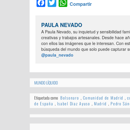
Facebook
Twitter
WhatsApp
Compartir
PAULA NEVADO
A Paula Nevado, su inquietud y sensibilidad famil
creativas y trabajos artesanales. Desde hace añ
con ellos las imágenes que le interesan. Con es
búsqueda del mundo que solo puede capturar su
@paula_nevado
MUNDO LÍQUIDO
Etiquetada como
Bolsonaro
,
Comunidad de Madrid
,
c
de España
,
Isabel Diaz Ayuso
,
Madrid
,
Pedro Sán
Navegación