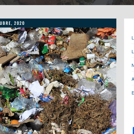
UBRE, 2020
L
L
N
A
E