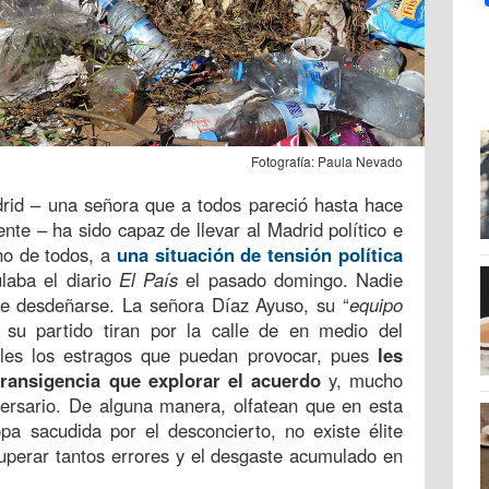
Fotografía: Paula Nevado
rid – una señora que a todos pareció hasta hace
ente – ha sido capaz de llevar al Madrid político e
rno de todos, a
una situación de tensión política
tulaba el diario
El País
el pasado domingo. Nadie
be desdeñarse. La señora Díaz Ayuso, su “
equipo
 su partido tiran por la calle de en medio del
rles los estragos que puedan provocar, pues
les
transigencia que explorar el acuerdo
y, mucho
ersario. De alguna manera, olfatean que en esta
a sacudida por el desconcierto, no existe élite
superar tantos errores y el desgaste acumulado en