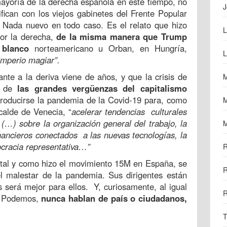
ayoría de la derecha española en este tiempo, no
J
fican con los viejos gabinetes del Frente Popular
Nada nuevo en todo caso. Es el relato que hizo
L
or la derecha,
de la misma manera que Trump
o blanco
norteamericano u Orban, en Hungría,
L
imperio magiar”.
nte a la deriva viene de años, y que la crisis de
M
s de
las grandes vergüenzas del capitalismo
producirse la pandemia de la Covid-19 para, como
M
lcalde de Venecia, “
acelerar tendencias culturales
(…) sobre la organización general del trabajo, la
M
ancieros conectados a las nuevas tecnologías, la
mocracia representativa…”
R
 tal y como hizo el movimiento 15M en España, se
R
el malestar de la pandemia. Sus dirigentes están
 será mejor para ellos. Y, curiosamente, al igual
R
e Podemos,
nunca hablan de país o ciudadanos,
T