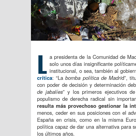
L
a presidenta de la Comunidad de Mad
solo unos días insignificante políticam
institucional, o sea, también al gobie
crítica
: “La
bomba política de Madri
d”, ti
con poder de decisión y determinación de
de jabalíes
” y los primeros ejecutivos de
populismo de derecha radical sin importa
resulta más provechoso gestionar la in
menos, ceder en sus posiciones con el adv
España en crisis, como en la misma Europ
política capaz de dar una alternativa para 
los últimos años.