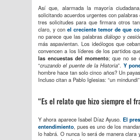
Así que, alarmada la mayoría ciudadana
solicitando acuerdos urgentes con palabras e
tres solicitudes para que firmara otros ta
claro, y con
el creciente temor de que c
no parece que las palabras
diálogo
y
cesió
más aspavientan. Los ideólogos que ceban 
convencen a los líderes de los partidos q
las encuestas del momento
; que no se 
“
cruzando el puente de la Historia
”.
Y pon
hombre hace tan solo cinco años? Un payaso
Incluso citan a Pablo Iglesias: “un mindundi
“Es el relato que hizo siempre el f
Y ahora aparece Isabel Díaz Ayuso.
El pres
entendimiento
, pues es uno de los mandam
lo habrá. O nunca lo será de manera clara y