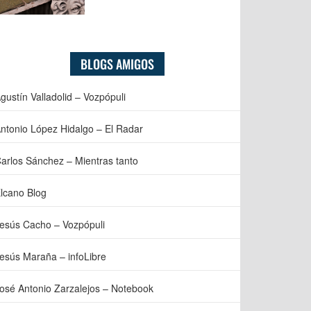
BLOGS AMIGOS
gustín Valladolid – Vozpópuli
ntonio López Hidalgo – El Radar
arlos Sánchez – Mientras tanto
lcano Blog
esús Cacho – Vozpópuli
esús Maraña – infoLibre
osé Antonio Zarzalejos – Notebook