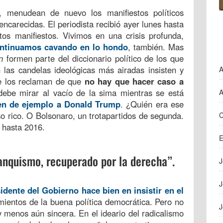
, menudean de nuevo los manifiestos políticos
ncarecidas. El periodista recibió ayer lunes hasta
ntos manifiestos. Vivimos en una crisis profunda,
ontinuamos cavando en lo hondo
, también. Mas
n
formen parte del diccionario político de los que
las candelas ideológicas más airadas insisten y
A
ue los reclaman de que
no hay que hacer caso a
debe mirar al vacío de la sima mientras se está
A
en de ejemplo a Donald Trump
. ¿Quién era ese
 rico. O Bolsonaro, un trotapartidos de segunda.
C
” hasta 2016.
E
ranquismo, recuperado por la derecha”.
J
J
idente del Gobierno hace bien en insistir en el
ientos de la buena política democrática. Pero no
J
 menos aún sincera. En el ideario del radicalismo