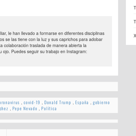
T
T
iar, le han llevado a formarse en diferentes disciplinas
X
os se las tiene con la luz y sus caprichos para adobar
ta colaboración traslada de manera abierta la
 ojo. Puedes seguir su trabajo en Instagram:
oronavirus
,
covid-19
,
Donald Trump
,
España
,
gobierno
chez
,
Pepe Nevado
,
Política