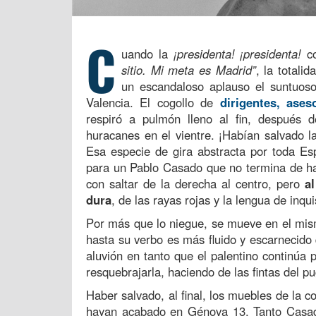
C
uando la
¡presidenta! ¡presidenta!
co
sitio. Mi meta es Madrid”
, la totali
un escandaloso aplauso el suntuoso
Valencia. El cogollo de
dirigentes, ase
respiró a pulmón lleno al fin, después 
huracanes en el vientre. ¡Habían salvado la
Esa especie de gira abstracta por toda Es
para un Pablo Casado que no termina de 
con saltar de la derecha al centro, pero
a
dura
, de las rayas rojas y la lengua de inqui
Por más que lo niegue, se mueve en el mism
hasta su verbo es más fluido y escarnecido
aluvión en tanto que el palentino continú
resquebrajarla, haciendo de las fintas del pu
Haber salvado, al final, los muebles de la c
hayan acabado en Génova 13. Tanto Cas