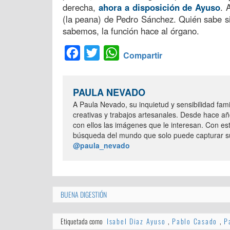
derecha,
ahora a disposición de Ayuso
. 
(la peana) de Pedro Sánchez. Quién sabe s
sabemos, la función hace al órgano.
Facebook
Twitter
WhatsApp
Compartir
PAULA NEVADO
A Paula Nevado, su inquietud y sensibilidad famil
creativas y trabajos artesanales. Desde hace añ
con ellos las imágenes que le interesan. Con es
búsqueda del mundo que solo puede capturar su
@paula_nevado
BUENA DIGESTIÓN
Etiquetada como
Isabel Diaz Ayuso
,
Pablo Casado
,
P