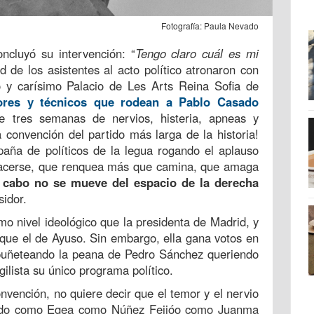
Fotografía: Paula Nevado
ncluyó su intervención: “
Tengo claro cuál es mi
dad de los asistentes al acto político atronaron con
 y carísimo Palacio de Les Arts Reina Sofia de
sores y técnicos que rodean a Pablo Casado
de tres semanas de nervios, histeria, apneas y
 convención del partido más larga de la historia!
paña de políticos de la legua rogando el aplauso
hacerse, que renquea más que camina, que amaga
l cabo no se mueve del espacio de la derecha
sidor.
o nivel ideológico que la presidenta de Madrid, y
 que el de Ayuso. Sin embargo, ella gana votos en
a puñeteando la peana de Pedro Sánchez queriendo
gilista su único programa político.
onvención, no quiere decir que el temor y el nervio
ado como Egea como Núñez Feijóo como Juanma