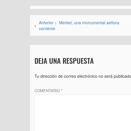
Navegación
Entrada
Anterior
Merkel, una monumental señora
de
anterior:
corriente
entradas
DEJA UNA RESPUESTA
Tu dirección de correo electrónico no será publicada
COMENTARIO
*