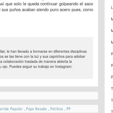
Así que solo le queda continuar golpeando el saco
L
i sus puños acaban siendo puro acero pues, como
M
M
M
iar, le han llevado a formarse en diferentes disciplinas
R
os se las tiene con la luz y sus caprichos para adobar
ta colaboración traslada de manera abierta la
R
 ojo. Puedes seguir su trabajo en Instagram:
R
T
T
artido Popular
,
Pepe Nevado
,
Política
,
PP
T