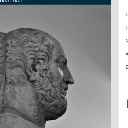
UBRE, 2021
L
L
N
A
E