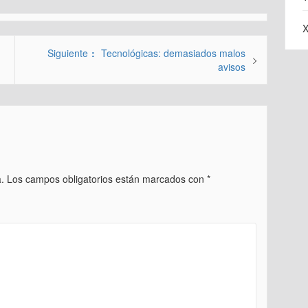
X
Entrada
Siguiente
Tecnológicas: demasiados malos
siguiente:
avisos
.
Los campos obligatorios están marcados con
*