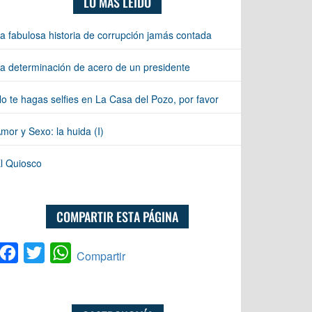
LO MÁS LEÍDO
a fabulosa historia de corrupción jamás contada
a determinación de acero de un presidente
o te hagas selfies en La Casa del Pozo, por favor
mor y Sexo: la huida (I)
l Quiosco
COMPARTIR ESTA PÁGINA
Facebook
Twitter
WhatsApp
Compartir