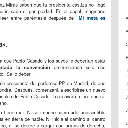
z Miras saben que la presidenta castiza no llegó
 quién sabe si por piedad. En el papel imaginario
 leer entre paréntesis después de
“Mi meta es
A
A
e».
C
E
sa que Pablo Casado y los suyos le deberían estar
ntado la convención
pronunciando solo dos
J
zo. Se lo deben.
ién presidenta del poderoso PP de Madrid, de que
J
opondrá. Después, comenzará a escribirse un nuevo
Moncloa de Pablo Casado. Lo apoyará, claro que sí,
J
eno.
J
 tiene mal. Ni se impone como líder indiscutible
a en tierra de nadie. Ni inicia el camino al centro
L
ijóo, ni se decide a cargar con armas de derecha,