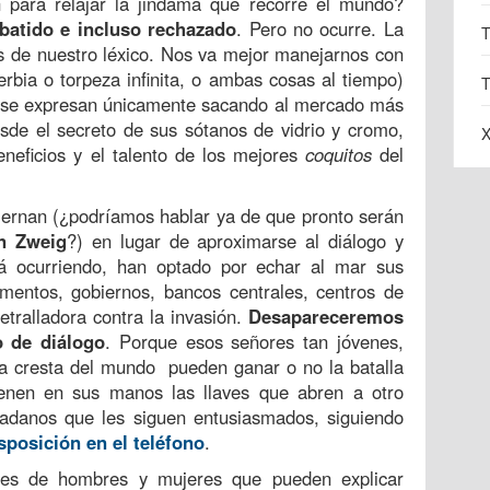
para relajar la jindama que recorre el mundo?
batido e incluso rechazado
. Pero no ocurre. La
T
as de nuestro léxico. Nos va mejor manejarnos con
rbia o torpeza infinita, o ambas cosas al tiempo)
T
e; se expresan únicamente sacando al mercado más
sde el secreto de sus sótanos de vidrio y cromo,
X
neficios y el talento de los mejores
coquitos
del
iernan (¿podríamos hablar ya de que pronto serán
n Zweig
?) en lugar de aproximarse al diálogo y
tá ocurriendo, han optado por echar al mar sus
mentos, gobiernos, bancos centrales, centros de
etralladora contra la invasión.
Desapareceremos
o de diálogo
. Porque esos señores tan jóvenes,
la cresta del mundo pueden ganar o no la batalla
ienen en sus manos las llaves que abren a otro
adanos que les siguen entusiasmados, siguiendo
sposición en el teléfono
.
es de hombres y mujeres que pueden explicar