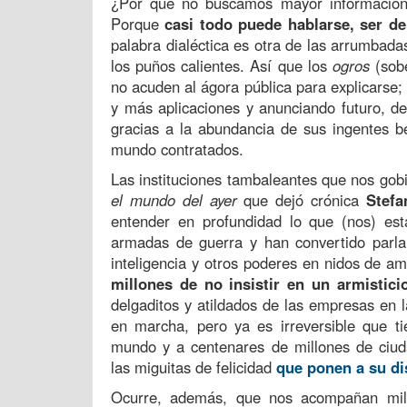
¿Por qué no buscamos mayor información 
Porque
casi todo puede hablarse, ser de
palabra dialéctica es otra de las arrumbad
los puños calientes. Así que los
ogros
(sobe
no acuden al ágora pública para explicars
y más aplicaciones y anunciando futuro, de
gracias a la abundancia de sus ingentes be
mundo contratados.
Las instituciones tambaleantes que nos gob
el mundo del ayer
que dejó crónica
Stefa
entender en profundidad lo que (nos) es
armadas de guerra y han convertido parla
inteligencia y otros poderes en nidos de am
millones de no insistir en un armistici
delgaditos y atildados de las empresas en 
en marcha, pero ya es irreversible que t
mundo y a centenares de millones de ciud
las miguitas de felicidad
que ponen a su di
Ocurre, además, que nos acompañan mil