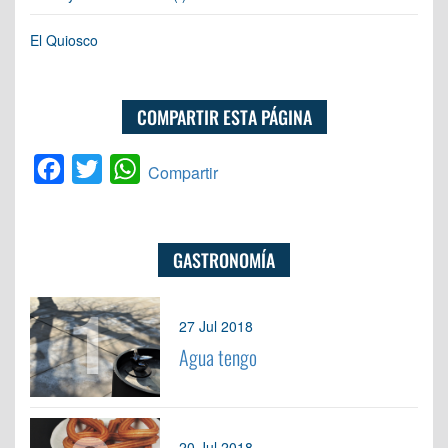
El Quiosco
COMPARTIR ESTA PÁGINA
Facebook
Twitter
WhatsApp
Compartir
GASTRONOMÍA
1
27 Jul 2018
Agua tengo
20 Jul 2018