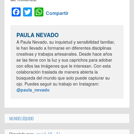
Facebook
Twitter
WhatsApp
Compartir
PAULA NEVADO
A Paula Nevado, su inquietud y sensibilidad familiar,
le han llevado a formarse en diferentes disciplinas
creativas y trabajos artesanales. Desde hace años
se las tiene con la luz y sus caprichos para adobar
con ellos las imágenes que le interesan. Con esta
colaboración traslada de manera abierta la
búsqueda del mundo que solo puede capturar su
ojo. Puedes seguir su trabajo en Instagram:
@paula_nevado
MUNDO LÍQUIDO
Etiquetada como
covid-19
,
El