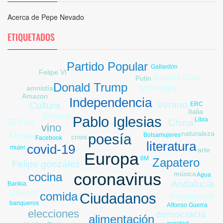
Acerca de Pepe Nevado
ETIQUETADOS
Partido Popular
Gallardón
Felipe VI
Susana Díaz
Putin
Yolanda Díaz
Donald Trump
tecnología
pobreza
amnistía
Amazon
Independencia
Verano
Cultura
ERC
Italia
turismo
Pablo Iglesias
Libia
El País
China
vino
naturaleza
poesía
mujeres
Bolsa
Merkel
crisis
Facebook
literatura
paro
covid-19
mujer
arte
Europa
8M
Zapatero
Felipe gonzález
música
coronavirus
cocina
Agua
Andalucía
Bankia
internet
comida
Ciudadanos
Puigdemont
banqueros
Alfonso Guerra
elecciones
democracia
alimentación