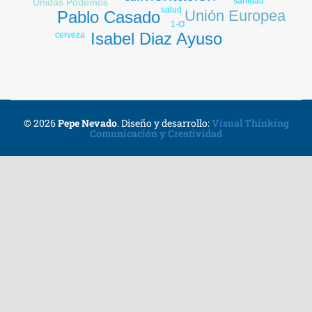
sanidad
Unidas Podemos
salud
Unión Europea
Pablo Casado
1-O
Isabel Diaz Ayuso
cerveza
© 2026
Pepe Nevado
.
Diseño y desarrollo:
Visual Thinking
Comunicación y Creatividad