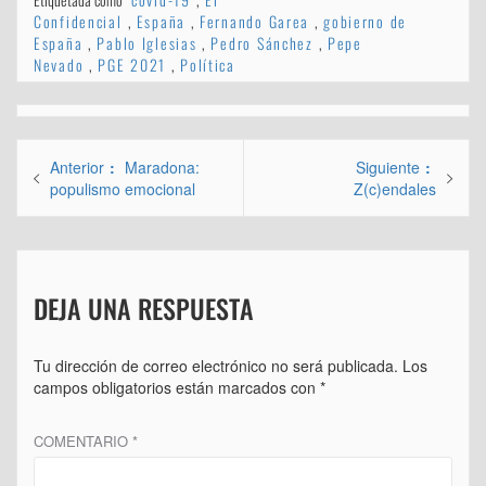
Confidencial
,
España
,
Fernando Garea
,
gobierno de
España
,
Pablo Iglesias
,
Pedro Sánchez
,
Pepe
Nevado
,
PGE 2021
,
Política
Navegación
Entrada
Entrad
Anterior
Maradona:
Siguiente
de
anterior:
siguien
populismo emocional
Z(c)endales
entradas
DEJA UNA RESPUESTA
Tu dirección de correo electrónico no será publicada.
Los
campos obligatorios están marcados con
*
COMENTARIO
*