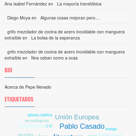
Ana Isabel Fernández
en
La mayoría transfóbica
Diego Moya
en
Algunas cosas mejoran pero…
grifo mezclador de cocina de acero inoxidable con manguera
extraíble
en
La bolsa de la esperanza
grifo mezclador de cocina de acero inoxidable con manguera
extraíble
en
Nos ceban como a ocas
BIO
Acerca de Pepe Nevado
ETIQUETADOS
iglesia católica
Unión Europea
tecnológicas
Pablo Casado
Puigdemont
1-O
huelga
recortes
Alemania
crisis