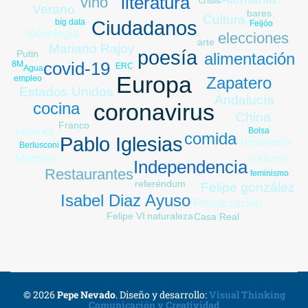
literatura
vino
Verano
bares
Cultura
Ciudadanos
big data
Feijóo
tecnología
elecciones
arte
Mariano Rajoy
poesía
Putin
alimentación
covid-19
8M
ERC
Agua
Europa
Zapatero
empleo
Estados Unidos
Andalucía
cocina
coronavirus
China
Franco
internet
Bolsa
comida
Pablo Iglesias
hostelería
Berlusconi
Montoro
turismo
Independencia
Restaurantes
feminismo
referéndum
Felipe gonzález
Isabel Diaz Ayuso
Restauración
Felipe VI
naturaleza
Casa Real
© 2026
Pepe Nevado
.
Diseño y desarrollo:
Visual Thinking
Comunicación y Creatividad