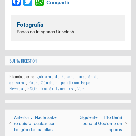
Facebook
Twitter
WhatsApp
Compartir
Fotografía
Banco de imágenes Unsplash
BUENA DIGESTIÓN
Etiquetada como
gobierno de España
,
moción de
censura
,
Pedro Sánchez
,
políticam Pepe
Nevado
,
PSOE
,
Ramón Tamames
,
Vox
Navegación
Entrada
Entrada
Anterior
Nadie sabe
Siguiente
Tito Berni
de
anterior:
siguiente:
(o quiere) acabar con
pone al Gobierno en
las grandes batallas
apuros
entradas