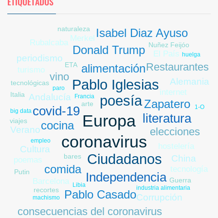
ETIQUETADOS
naturaleza
Isabel Diaz Ayuso
Merkel
Rubalcaba
Nuñez Feijóo
Donald Trump
El País
huelga
periodismo
ETA
Restaurantes
alimentación
turismo
vino
Alemania
Pablo Iglesias
tecnológicas
paro
internet
Italia
Andalucía
poesía
Francia
Zapatero
arte
covid-19
1-O
big data
literatura
Europa
viajes
cocina
Verano
elecciones
coronavirus
empleo
hostelería
Cultura
Ciudadanos
bares
China
poemas
comida
tecnología
Putin
Independencia
Guerra
Barcelona
Libia
industria alimentaria
recortes
Pablo Casado
Corrupción
machismo
consecuencias del coronavirus