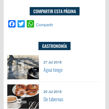
COMPARTIR ESTA PÁGINA
Facebook
Twitter
WhatsApp
Compartir
GASTRONOMÍA
1
27 Jul 2018
Agua tengo
2
20 Jul 2018
De tabernas