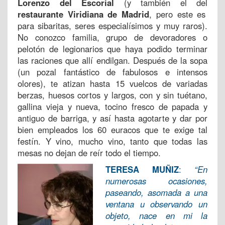
Lorenzo del Escorial
(y también el del
restaurante Viridiana de Madrid
, pero este es
para sibaritas, seres especialísimos y muy raros).
No conozco familia, grupo de devoradores o
pelotón de legionarios que haya podido terminar
las raciones que allí endilgan. Después de la sopa
(un pozal fantástico de fabulosos e intensos
olores), te atizan hasta 15 vuelcos de variadas
berzas, huesos cortos y largos, con y sin tuétano,
gallina vieja y nueva, tocino fresco de papada y
antiguo de barriga, y así hasta agotarte y dar por
bien empleados los 60 euracos que te exige tal
festín. Y vino, mucho vino, tanto que todas las
mesas no dejan de reír todo el tiempo.
TERESA MUÑIZ
:
“En
numerosas ocasiones,
paseando, asomada a una
ventana u observando un
objeto, nace en mi la