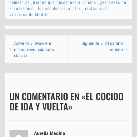
número de jóvenes que desconoce el cocido
,
garbanzos de
Fuentesaúco
,
los cocidos españoles
,
restaurante
Viridiana de Madrid
Navegación
Entrada
Entrada
Anterior
Muere el
Siguiente
El salario
de
anterior:
siguiente:
último revolucionario
mínimo
clásico
entradas
UN COMENTARIO EN «EL COCIDO
DE IDA Y VUELTA»
Aurelia Medina