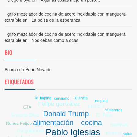
grifo mezclador de cocina de acero inoxidable con manguera
extraíble
en
La bolsa de la esperanza
grifo mezclador de cocina de acero inoxidable con manguera
extraíble
en
Nos ceban como a ocas
BIO
Acerca de Pepe Nevado
ETIQUETADOS
Xi Jinping
Ciencia
consumo
empleo
Felipe gonzález
justicia
ETA
camareros
Donald Trump
Susana Díaz
El País
cocina
alimentación
Nuñez Feijóo
poemas
Pablo Iglesias
Puigdemont
internet
salud