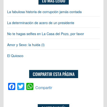
LO MÁS LEÍDO
La fabulosa historia de corrupción jamás contada
La determinación de acero de un presidente
No te hagas selfies en La Casa del Pozo, por favor
Amor y Sexo: la huida (I)
El Quiosco
COMPARTIR ESTA PÁGINA
Facebook
Twitter
WhatsApp
Compartir