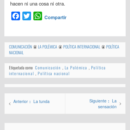
hacen ni una cosa ni otra.
Facebook
Twitter
WhatsApp
Compartir
COMUNICACIÓN
LA POLÉMICA
POLÍTICA INTERNACIONAL
POLÍTICA
NACIONAL
Etiquetada como
Comunicación
,
La Polémica
,
Política
internacional
,
Política nacional
Navegación
Entrada
Siguiente
La
Entrada
Anterior
La tunda
de
siguiente:
sensación
anterior:
entradas