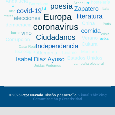
Andalucía
hostelería
Aznar
ERC
Barcelona
poesía
1-O
Zapatero
Italia
8M
covid-19
arte
Europa
literatura
viajes
elecciones
China
Putin
coronavirus
democracia
trabajo
comida
vino
bares
crisis
Ciudadanos
Verano
azúcar
Corrupción
Cultura
Independencia
Casa Real
tecnología
Montoro
turismo
Alemania
Estados Unidos
Isabel Diaz Ayuso
campaña electoral
Unidas Podemos
© 2026
Pepe Nevado
.
Diseño y desarrollo:
Visual Thinking
Comunicación y Creatividad