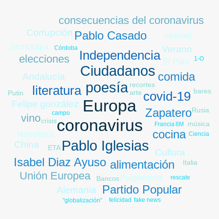
consecuencias del coronavirus
Corrupción
Pablo Casado
internet
tecnología
Verano
Córdoba
Independencia
elecciones
1-O
El País
Ciudadanos
comida
Andalucía
poesía
recortes
literatura
bares
arte
Putin
covid-19
Europa
Felipe gonzález
Rusia
Zapatero
campo
vino
coronavirus
crisis
música
8M
Francia
cocina
hostelería
Ciencia
Pablo Iglesias
paro
China
ETA
Cultura
Isabel Diaz Ayuso
alimentación
Italia
Unión Europea
Puigdemont
rescate
Bancos
Partido Popular
Alemania
fake news
felicidad
"globalización"