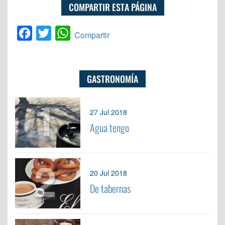
COMPARTIR ESTA PÁGINA
Facebook
Twitter
WhatsApp
Compartir
GASTRONOMÍA
1
27 Jul 2018
Agua tengo
2
20 Jul 2018
De tabernas