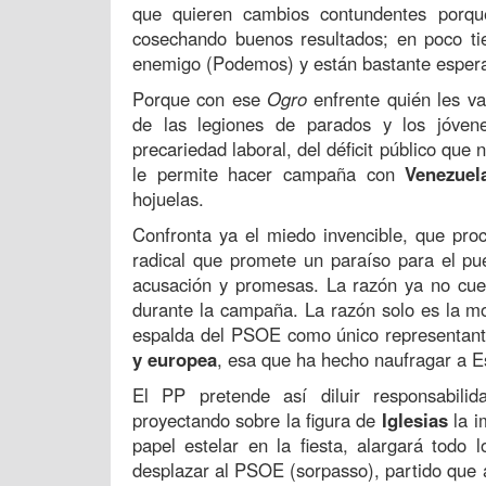
que quieren cambios contundentes porqu
cosechando buenos resultados; en poco ti
enemigo (Podemos) y están bastante esper
Porque con ese
Ogro
enfrente quién les va
de las legiones de parados y los jóven
precariedad laboral, del déficit público qu
le permite hacer campaña con
Venezuel
hojuelas.
Confronta ya el miedo invencible, que pro
radical que promete un paraíso para el pu
acusación y promesas. La razón ya no cuen
durante la campaña. La razón solo es la mo
espalda del PSOE como único representante
y europea
, esa que ha hecho naufragar a 
El PP pretende así diluir responsabil
proyectando sobre la figura de
Iglesias
la i
papel estelar en la fiesta, alargará todo
desplazar al PSOE (sorpasso), partido que 