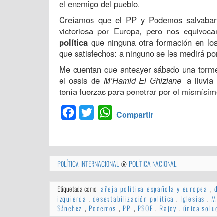
el enemigo del pueblo.
Creíamos que el PP y Podemos salvaban
victoriosa por Europa, pero nos equiv
política
que ninguna otra formación en los
que satisfechos: a ninguno se les medirá p
Me cuentan que anteayer sábado una tormen
el oasis de
M’Hamid El Ghizlane
la lluvi
tenía fuerzas para penetrar por el mismísi
Facebook
Twitter
WhatsApp
Compartir
POLÍTICA INTERNACIONAL
POLÍTICA NACIONAL
Etiquetada como
añeja política española y europea
,
izquierda
,
desestabilización política
,
Iglesias
,
M
Sánchez
,
Podemos
,
PP
,
PSOE
,
Rajoy
,
única solu