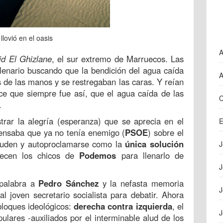
 llovió en el oasis
A
 El Ghizlane
, el sur extremo de Marruecos. Las
lenario buscando que la bendición del agua caída
A
s de las manos y se restregaban las caras. Y reían
ce que siempre fue así, que el agua caída de las
C
.
ustrar la alegría (esperanza) que se aprecia en el
E
ensaba que ya no tenía enemigo (
PSOE
) sobre el
cuden y autoproclamarse como la
única solución
J
recen los chicos de
Podemos
para llenarlo de
J
palabra a
Pedro Sánchez
y la nefasta memoria
J
 al joven secretario socialista para debatir. Ahora
bloques ideológicos:
derecha contra izquierda
, el
J
ulares -auxiliados por el interminable alud de los