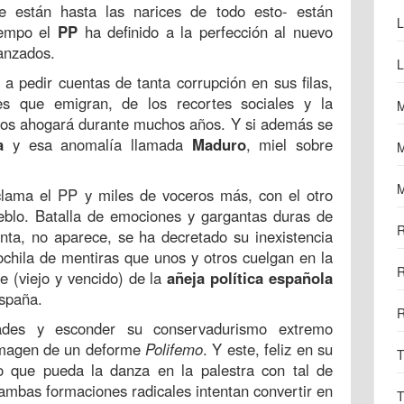
e están hasta las narices de todo esto- están
L
empo el
PP
ha definido a la perfección al nuevo
anzados.
L
 a pedir cuentas de tanta corrupción en sus filas,
es que emigran, de los recortes sociales y la
M
e nos ahogará durante muchos años. Y si además se
a
y esa anomalía llamada
Maduro
, miel sobre
M
M
clama el PP y miles de voceros más, con el otro
eblo. Batalla de emociones y gargantas duras de
R
ta, no aparece, se ha decretado su inexistencia
chila de mentiras que unos y otros cuelgan en la
R
 (viejo y vencido) de la
añeja política española
España.
R
idades y esconder su conservadurismo extremo
magen de un deforme
Polifemo
. Y este, feliz en su
T
 lo que pueda la danza en la palestra con tal de
ambas formaciones radicales intentan convertir en
T