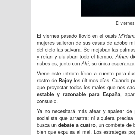
El viernes
El viernes pasado llovió en el oasis
M’Hamid
mujeres salieron de sus casas de adobe mi
del cielo las salvara. Se mojaban las palma
y reían y ululaban todo el tiempo.
Afnan
di
nubes es, junto con
Alá
, su única esperanza
Viene este introito lírico a cuento para il
rostro de
Rajoy
los últimos días. Cuando p
que proyectar todos los males que nos sa
estable y razonable para España
, apa
consuelo.
Ya no necesitará más afear y apalear de 
socialista que arrastra; ni siquiera precisa
busca un
debate a cuatro
, un combate de 
bien que expulsa al mal. Los estrategas pop