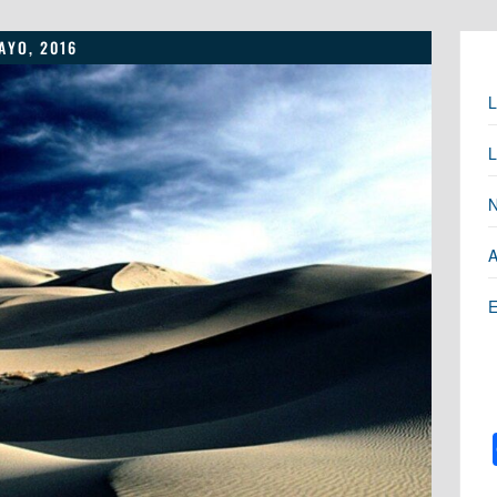
AYO, 2016
L
L
N
A
E