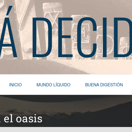
Á DECI
INICIO
MUNDO LÍQUIDO
BUENA DIGESTIÓN
 el oasis