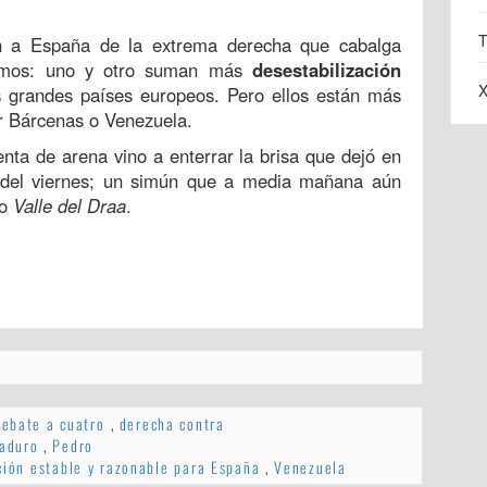
T
 a España de la extrema derecha que cabalga
ocamos: uno y otro suman más
desestabilización
X
 grandes países europeos. Pero ellos están más
or Bárcenas o Venezuela.
ta de arena vino a enterrar la brisa que dejó en
a del viernes; un simún que a media mañana aún
mo
Valle del Draa
.
debate a cuatro
,
derecha contra
aduro
,
Pedro
ción estable y razonable para España
,
Venezuela