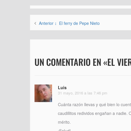
Navegación
Entrada
Anterior
El ferry de Pepe Nieto
de
anterior:
entradas
UN COMENTARIO EN «EL VIER
Luis
31 mayo, 2016 a las 7:46 pm
Cuánta razón llevas y qué bien lo cuent
caudillitos redividos engañan a nadie.
mérito.
¡Salud!