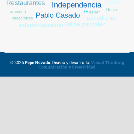
justicia
Restaurantes
Independencia
Rusia
amnistía
8M
Aznar
Pablo Casado
periodismo
vacaciones
Felipe gonzález
independentismo
© 2026
Pepe Nevado
.
Diseño y desarrollo:
Visual Thinking
Comunicación y Creatividad