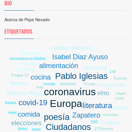
BIO
Acerca de Pepe Nevado
ETIQUETADOS
tradición
cambio climático
Barcelona
Isabel Diaz Ayuso
coronavirus en Madrid
turismo
alimentación
Alemania
hostelería
1-O
Pablo Iglesias
Felipe VI
cocina
Guerra
Verano
Trump
Navidad
rescate
Corrupción
arte
coronavirus
vino
Mariano Rajoy
viajes
crisis
covid-19
Europa
Bankia
literatura
China
comida
mujer
Zapatero
poesía
recortes
elecciones
Cultura
ERC
Ciudadanos
bares
ETA
Bolsa
salud