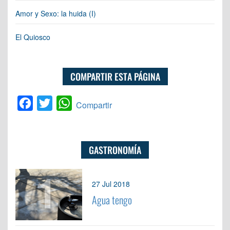
Amor y Sexo: la huida (I)
El Quiosco
COMPARTIR ESTA PÁGINA
Facebook
Twitter
WhatsApp
Compartir
GASTRONOMÍA
1
27 Jul 2018
Agua tengo