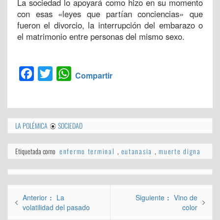
La sociedad lo apoyará como hizo en su momento
con esas «leyes que partían conciencias» que
fueron el divorcio, la interrupción del embarazo o
el matrimonio entre personas del mismo sexo.
Facebook
Twitter
WhatsApp
Compartir
LA POLÉMICA
SOCIEDAD
Etiquetada como
enfermo terminal
,
eutanasia
,
muerte digna
Navegación
Entrada
Entrada
Anterior
La
Siguiente
Vino de
de
anterior:
siguiente:
volatilidad del pasado
color