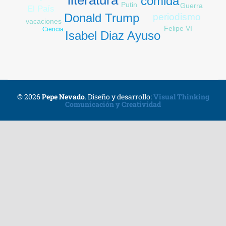
literatura
comida
Putin
Guerra
El País
Donald Trump
periodismo
vacaciones
Felipe VI
Ciencia
Isabel Diaz Ayuso
© 2026
Pepe Nevado
.
Diseño y desarrollo:
Visual Thinking
Comunicación y Creatividad