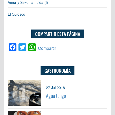
Amor y Sexo: la huida (I)
El Quiosco
COMPARTIR ESTA PÁGINA
Facebook
Twitter
WhatsApp
Compartir
GASTRONOMÍA
1
27 Jul 2018
Agua tengo