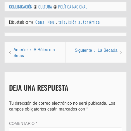
COMUNICACIÓN
CULTURA
POLÍTICA NACIONAL
Etiquetada como
Canal Nou
,
televisión autonómica
Navegación
Entrada
Anterior
A Rólex o a
Entrada
Siguiente
La Becada
de
anterior:
Setas
siguiente:
entradas
DEJA UNA RESPUESTA
Tu dirección de correo electrónico no será publicada.
Los
campos obligatorios están marcados con
*
COMENTARIO
*