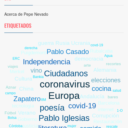
Acerca de Pepe Nevado
ETIQUETADOS
guerra Rusia Ucrania
covd-19
derecha
Pablo Casado
Rubalcaba
Puigdemont
Agua
democracia
ERC
Independencia
recortes
arte
Ucrania
viajes
vino
Alemania
Ciudadanos
Merkel
Bankia
Cultura
elecciones
coronavirus
cocina
Aznar
China
salud
Europa
Libia
campo
Andalucía
bares
Zapatero
8M
Barcelona
covid-19
tecnología
poesía
internet
1-O
Verano
Fútbol
Corrupción
Pablo Iglesias
Bolsa
Gobierno
Restauración
justicia
Córdoba
mujer
rescate