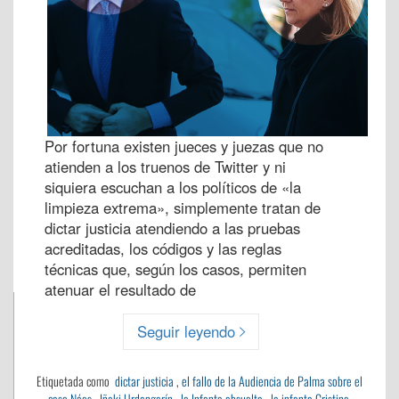
Por fortuna existen jueces y juezas que no
atienden a los truenos de Twitter y ni
siquiera escuchan a los políticos de «la
limpieza extrema», simplemente tratan de
dictar justicia atendiendo a las pruebas
acreditadas, los códigos y las reglas
técnicas que, según los casos, permiten
atenuar el resultado de
Seguir leyendo
Etiquetada como
dictar justicia
,
el fallo de la Audiencia de Palma sobre el
caso Nóos
,
Iñaki Urdangarín
,
la Infanta absuelta
,
la infanta Cristina