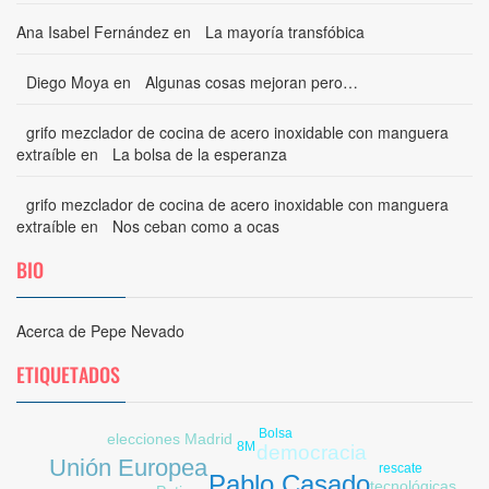
Ana Isabel Fernández
en
La mayoría transfóbica
Diego Moya
en
Algunas cosas mejoran pero…
grifo mezclador de cocina de acero inoxidable con manguera
extraíble
en
La bolsa de la esperanza
grifo mezclador de cocina de acero inoxidable con manguera
extraíble
en
Nos ceban como a ocas
BIO
Acerca de Pepe Nevado
ETIQUETADOS
Bolsa
elecciones Madrid
8M
democracia
Unión Europea
rescate
Pablo Casado
tecnológicas