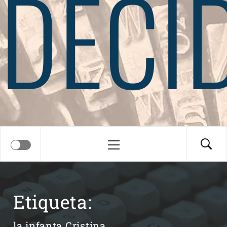
DECI
Menú
principal
Etiqueta:
la infanta Cristina