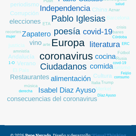
Putin
periodismo
salud
Independencia
China
Aznar
Corrupción
Pablo Iglesias
Barcelona
paro
elecciones
ETA
crisis
poesía
covid-19
recortes
bares
Zapatero
mujer
Córdoba
Europa
Libia
vino
literatura
ERC
arte
justicia
amnistía
Fútbol
coronavirus
cocina
Andalucía
Rusia
Verano
covd-19
1-O
Ciudadanos
comida
turismo
El País
Feijóo
Cultura
Restaurantes
alimentación
consumo
Trump
Italia
música
Merkel
Isabel Diaz Ayuso
derecha
Díaz Ayuso
consecuencias del coronavirus
© 2026
Pepe Nevado
.
Diseño y desarrollo:
Visual Thinking