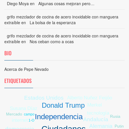
Diego Moya
en
Algunas cosas mejoran pero…
grifo mezclador de cocina de acero inoxidable con manguera
extraíble
en
La bolsa de la esperanza
grifo mezclador de cocina de acero inoxidable con manguera
extraíble
en
Nos ceban como a ocas
BIO
Acerca de Pepe Nevado
ETIQUETADOS
Estados Unidos
Alberto Nuñez Feijóo
Donald Trump
huelga
Merkel
Susana Díaz
tecnología
Mercado
campo
Independencia
Rusia
Andalucía
internet
1-O
Alemania
Putin
Ciudadanos
democracia