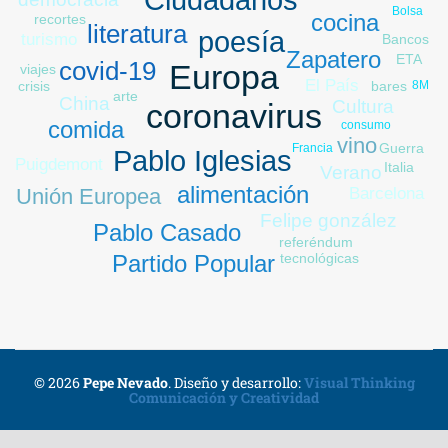
Bolsa
cocina
recortes
literatura
poesía
turismo
Bancos
paro
Zapatero
ETA
covid-19
Europa
viajes
El País
bares
8M
crisis
arte
China
Cultura
coronavirus
comida
consumo
vino
Guerra
Francia
Pablo Iglesias
Puigdemont
Italia
Libia
Verano
alimentación
Unión Europea
Barcelona
Felipe gonzález
Pablo Casado
referéndum
tecnológicas
Partido Popular
© 2026
Pepe Nevado
.
Diseño y desarrollo:
Visual Thinking
Comunicación y Creatividad