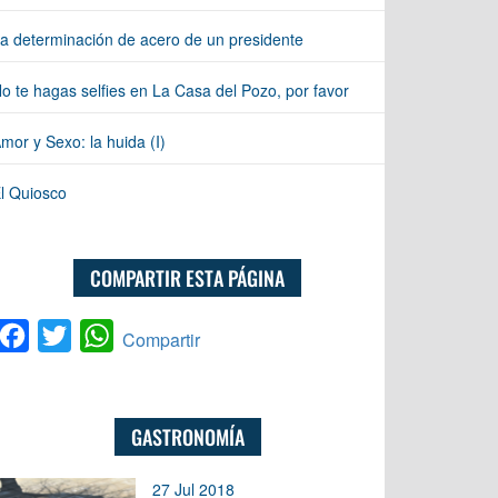
a determinación de acero de un presidente
o te hagas selfies en La Casa del Pozo, por favor
mor y Sexo: la huida (I)
l Quiosco
COMPARTIR ESTA PÁGINA
Facebook
Twitter
WhatsApp
Compartir
GASTRONOMÍA
27 Jul 2018