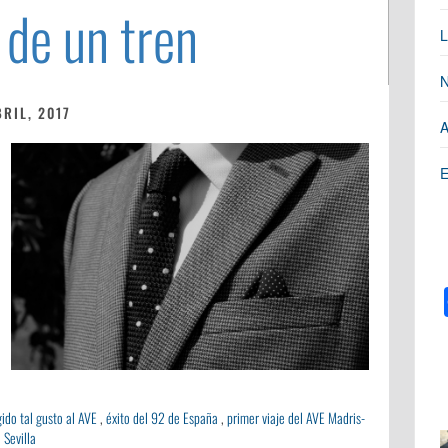
 de un tren
L
N
BRIL, 2017
A
E
ido tal gusto al AVE
,
éxito del 92 de España
,
primer viaje del AVE Madris-
Sevilla