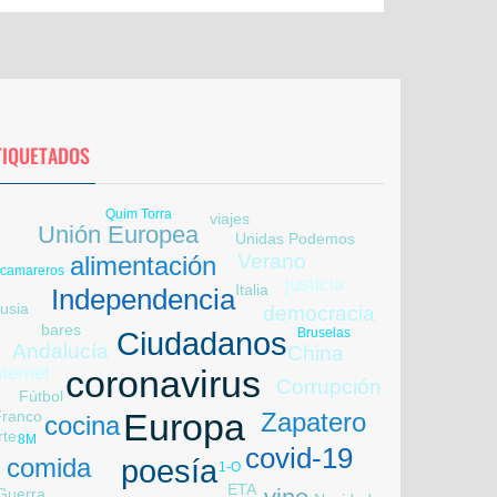
TIQUETADOS
Quim Torra
viajes
fake news
Unión Europea
Unidas Podemos
Verano
alimentación
camareros
justicia
Italia
Independencia
usia
democracia
bares
Bruselas
Ciudadanos
Andalucía
China
nternet
coronavirus
Corrupción
Fútbol
Europa
Franco
Zapatero
cocina
rte
8M
covid-19
comida
poesía
Libia
1-O
ETA
Guerra