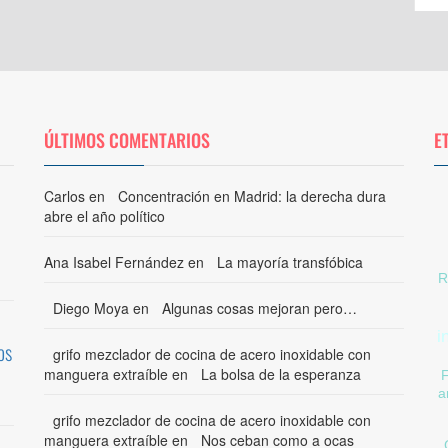
ÚLTIMOS COMENTARIOS
E
Carlos
en
Concentración en Madrid: la derecha dura
abre el año político
Ana Isabel Fernández
en
La mayoría transfóbica
R
Diego Moya
en
Algunas cosas mejoran pero…
i
os
grifo mezclador de cocina de acero inoxidable con
manguera extraíble
en
La bolsa de la esperanza
a
grifo mezclador de cocina de acero inoxidable con
manguera extraíble
en
Nos ceban como a ocas