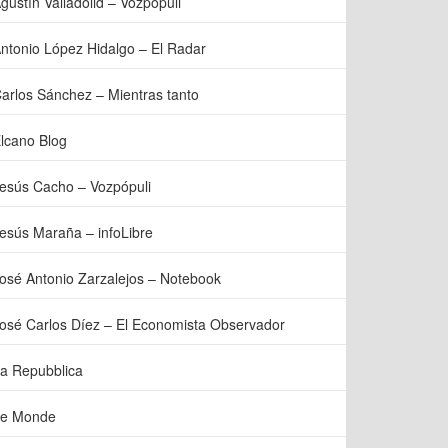
gustín Valladolid – Vozpópuli
ntonio López Hidalgo – El Radar
arlos Sánchez – Mientras tanto
lcano Blog
esús Cacho – Vozpópuli
esús Maraña – infoLibre
osé Antonio Zarzalejos – Notebook
osé Carlos Díez – El Economista Observador
a Repubblica
e Monde