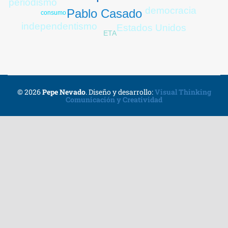
periodismo
democracia
Pablo Casado
consumo
independentismo
Estados Unidos
ETA
© 2026
Pepe Nevado
.
Diseño y desarrollo:
Visual Thinking
Comunicación y Creatividad