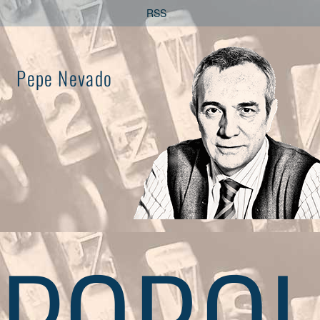
Saltar
RSS
al
contenido
Pepe Nevado