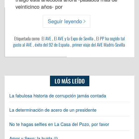
veinticinco años- por
Seguir leyendo
Etiquetada como
El AVE
,
El AVE y la Expo de Sevilla
,
El PP ha cogido tal
gusto al AVE
,
éxito del 92 de España
,
primer viaje del AVE Madris-Sevilla
LO MÁS LEÍDO
La fabulosa historia de corrupción jamás contada
La determinación de acero de un presidente
No te hagas selfies en La Casa del Pozo, por favor
Amor y Sexo: la huida (I)