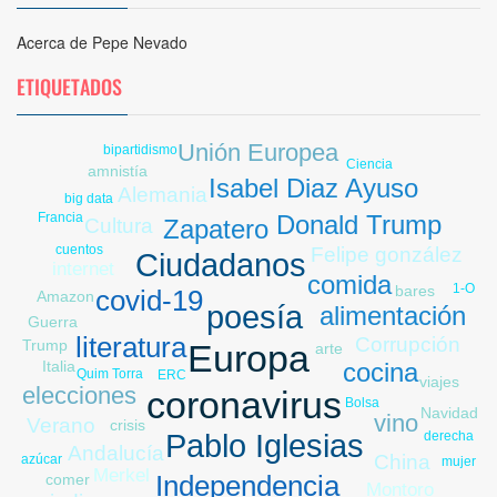
Acerca de Pepe Nevado
ETIQUETADOS
Unión Europea
bipartidismo
Ciencia
amnistía
Isabel Diaz Ayuso
Alemania
big data
Donald Trump
Francia
Zapatero
Cultura
cuentos
Felipe gonzález
Ciudadanos
internet
comida
1-O
bares
paro
covid-19
Amazon
poesía
alimentación
Guerra
literatura
Corrupción
Trump
Europa
arte
cocina
Italia
Quim Torra
ERC
Libia
viajes
elecciones
coronavirus
Bolsa
Navidad
vino
Verano
crisis
derecha
Pablo Iglesias
Andalucía
China
azúcar
mujer
Merkel
Independencia
comer
Montoro