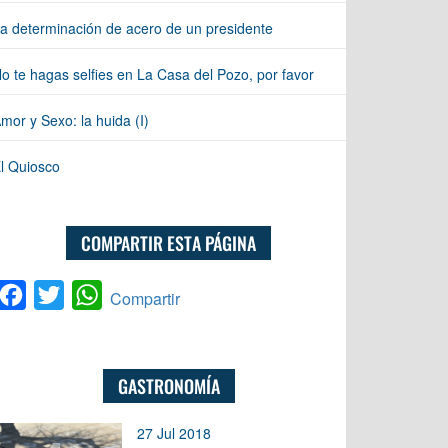
a determinación de acero de un presidente
o te hagas selfies en La Casa del Pozo, por favor
mor y Sexo: la huida (I)
l Quiosco
COMPARTIR ESTA PÁGINA
Facebook
Twitter
WhatsApp
Compartir
GASTRONOMÍA
27 Jul 2018