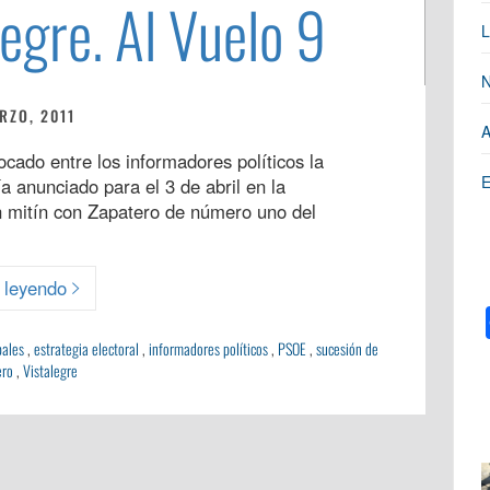
egre. Al Vuelo 9
L
N
RZO, 2011
A
cado entre los informadores políticos la
E
a anunciado para el 3 de abril en la
un mitín con Zapatero de número uno del
 leyendo
pales
,
estrategia electoral
,
informadores políticos
,
PSOE
,
sucesión de
ero
,
Vistalegre