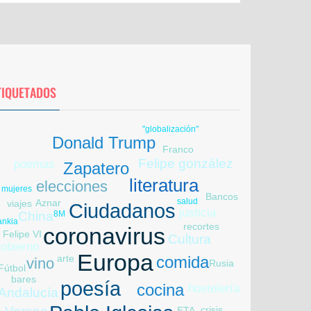
TIQUETADOS
"globalización"
Donald Trump
Franco
Felipe gonzález
poemas
Zapatero
huelga
literatura
elecciones
mujeres
Bancos
salud
Aznar
viajes
Ciudadanos
justicia
8M
China
ankia
recortes
coronavirus
Felipe VI
Cultura
obierno
Europa
arte
comida
vino
Rusia
Fútbol
real madrid
bares
poesía
cocina
hostelería
Andalucía
crisis
ETA