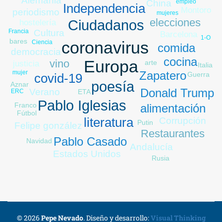
Alemania
China
empleo
Independencia
Montoro
periodismo
mujeres
elecciones
Ciudadanos
hostelería
Francia
Cultura
Barcelona
1-O
bares
Ciencia
coronavirus
comida
democracia
cocina
Europa
vino
arte
justicia
Italia
Zapatero
mujer
Guerra
covid-19
poesía
Aznar
Donald Trump
Verano
ETA
ERC
Feijóo
Pablo Iglesias
Franco
alimentación
paro
Fútbol
literatura
Corrupción
Putin
Felipe gonzález
Restaurantes
Pablo Casado
Navidad
Andalucía
Estados Unidos
Rusia
© 2026
Pepe Nevado
.
Diseño y desarrollo:
Visual Thinking