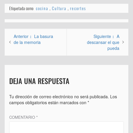
Etiquetada como
cocina
,
Cultura
,
recortes
Navegación
Entrada
Entrada
Anterior
La basura
Siguiente
A
de
anterior:
siguiente
de la memoria
descansar el que
pueda
entradas
DEJA UNA RESPUESTA
Tu dirección de correo electrónico no será publicada.
Los
campos obligatorios están marcados con
*
COMENTARIO
*