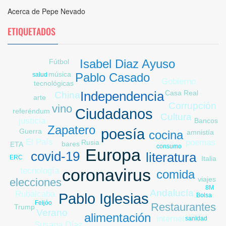
Acerca de Pepe Nevado
ETIQUETADOS
Isabel Diaz Ayuso
Fútbol
música
Pablo Casado
salud
Gobierno
tecnológicas
Casa Real
Independencia
China
arte
Corrupción
vino
Ciudadanos
referéndum
Cultura
justicia
Bancos
Zapatero
poesía
Guerra
amnistía
cocina
El País
poemas
Rusia
bares
ETA
consumo
Europa
covid-19
literatura
ERC
Italia
tecnología
coronavirus
comida
viajes
elecciones
8M
Andalucía
Rubalcaba
Pablo Iglesias
Bolsa
Feijóo
Restaurantes
Trump
Verano
alimentación
internet
sanidad
Susana Díaz