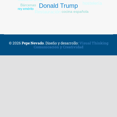
hostelería
Donald Trump
Bárcenas
rey emérito
cocina española
Restauración
© 2026
Pepe Nevado
.
Diseño y desarrollo:
Visual Thinking
Comunicación y Creatividad