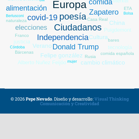
comida
Merkel
Europa
alimentación
ETA
Zapatero
Bolsa
poesía
covid-19
Berlusconi
Casa Real
naturaleza
China
Ciudadanos
elecciones
Puigdemont
Independencia
Franco
Cultura
bares
justicia
Verano
Donald Trump
tecnología
Córdoba
Bárcenas
comida española
Felipe gonzález
Rusia
mujer
cambio climático
Alberto Nuñez Feijóo
© 2026
Pepe Nevado
.
Diseño y desarrollo:
Visual Thinking
Comunicación y Creatividad