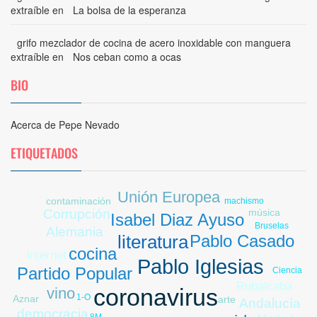
extraíble
en
La bolsa de la esperanza
grifo mezclador de cocina de acero inoxidable con manguera
extraíble
en
Nos ceban como a ocas
BIO
Acerca de Pepe Nevado
ETIQUETADOS
Unión Europea
contaminación
machismo
Corrupción
música
Isabel Diaz Ayuso
Bruselas
Alemania
Pablo Casado
literatura
cocina
internet
pobreza
Pablo Iglesias
Partido Popular
Ciencia
Rubalcaba
coronavirus
vino
1-O
Aznar
arte
Andalucía
democracia
8M