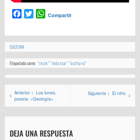
Facebook
Twitter
WhatsApp
Compartir
CULTURA
Etiquetada como
"rock" "música" "cultura"
Navegación
Entrada
Anterior
Los lunes,
Entrada
Siguiente
El niño
de
anterior:
poesía: «Geología»
siguiente:
entradas
DEJA UNA RESPUESTA