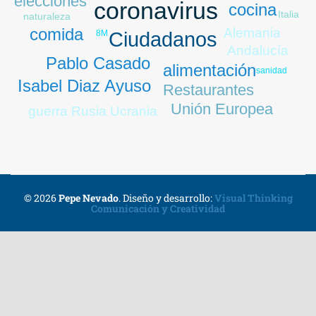
elecciones
coronavirus
cocina
Italia
naturaleza
comida
Alemania
Ciudadanos
8M
Andalucía
Pablo Casado
alimentación
sanidad
Isabel Diaz Ayuso
Restaurantes
Unión Europea
guerra Rusia Ucrania
© 2026
Pepe Nevado
.
Diseño y desarrollo:
Visual Thinking
Comunicación y Creatividad