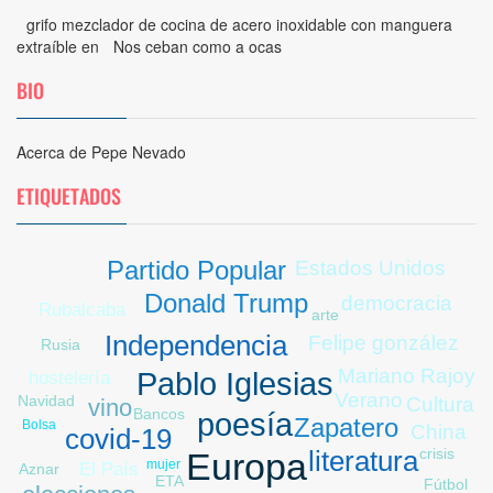
grifo mezclador de cocina de acero inoxidable con manguera
extraíble
en
Nos ceban como a ocas
BIO
Acerca de Pepe Nevado
ETIQUETADOS
Partido Popular
Estados Unidos
Donald Trump
democracia
Rubalcaba
arte
procés
Independencia
Felipe gonzález
Rusia
Mariano Rajoy
Pablo Iglesias
hostelería
Verano
Navidad
Cultura
vino
Bancos
poesía
Zapatero
Bolsa
China
covid-19
crisis
literatura
Europa
mujer
El País
Aznar
ETA
Fútbol