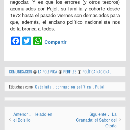
negociar. Y es que los errores (y otros tesoros)
acumulados por Pujol, su familia y cohorte desde
1972 hasta el pasado viernes son demasiados para
que, además, el anciano político nacionalista nos
de la bronca a todos.
Facebook
Twitter
WhatsApp
Compartir
COMUNICACIÓN
LA POLÉMICA
PERFILES
POLÍTICA NACIONAL
Etiquetada como
Cataluña
,
corrupción política
,
Pujol
Navegación
Entrada
Entrada
Anterior
Helado en
Siguiente
La
de
anterior:
siguiente:
el Bolsillo
Granada: el Sabor del
Otoño