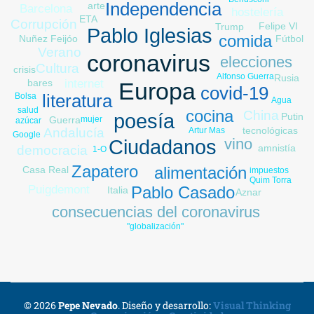
Independencia
arte
Barcelona
hostelería
ETA
Corrupción
Felipe VI
Trump
Pablo Iglesias
comida
Fútbol
Nuñez Feijóo
Verano
coronavirus
elecciones
Cultura
crisis
Alfonso Guerra
Rusia
bares
internet
Europa
covid-19
trabajo
literatura
Bolsa
Agua
salud
cocina
China
poesía
Putin
Guerra
mujer
azúcar
tecnológicas
Artur Mas
Andalucía
Google
vino
Ciudadanos
amnistía
democracia
1-O
procés
Zapatero
alimentación
Casa Real
impuestos
Quim Torra
Pablo Casado
Puigdemont
Italia
Aznar
consecuencias del coronavirus
"globalización"
© 2026
Pepe Nevado
.
Diseño y desarrollo:
Visual Thinking