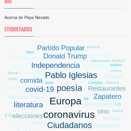
BIO
Acerca de Pepe Nevado
ETIQUETADOS
Partido Popular
música
Agua
Donald Trump
tecnología
Restauración
elecciones Madrid
Independencia
empleo
Puigdemont
turismo
comer
Aznar
Pablo Iglesias
hostelería
Cultura
crisis
comida
Guerra
Córdoba
salud
poesía
Restaurantes
covid-19
Gobierno
Zapatero
Mariano Rajoy
Europa
8M
literatura
democracia
1-O
vino
bares
coronavirus
elecciones
ETA
Verano
China
Ciudadanos
El País
Alemania