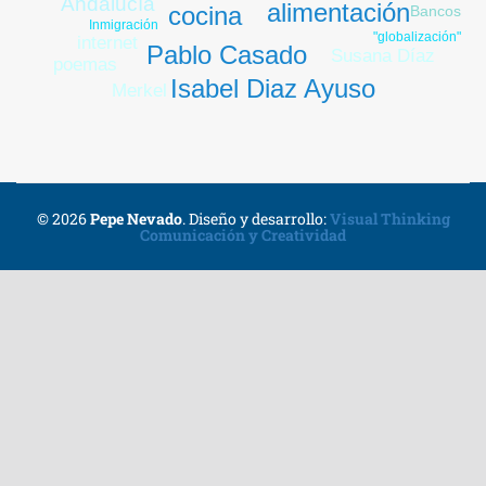
Andalucía
alimentación
cocina
Bancos
Inmigración
"globalización"
internet
Pablo Casado
Susana Díaz
poemas
Isabel Diaz Ayuso
Merkel
© 2026
Pepe Nevado
.
Diseño y desarrollo:
Visual Thinking
Comunicación y Creatividad