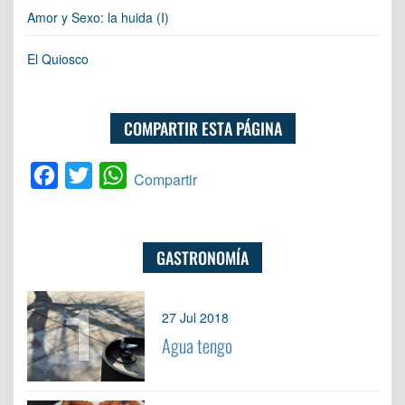
Amor y Sexo: la huida (I)
El Quiosco
COMPARTIR ESTA PÁGINA
Facebook
Twitter
WhatsApp
Compartir
GASTRONOMÍA
1
27 Jul 2018
Agua tengo