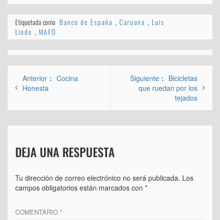
Etiquetada como
Banco de España
,
Caruana
,
Luis
Linde
,
MAFO
Navegación
Entrada
Entrada
Anterior
Cocina
Siguiente
Bicicletas
de
anterior:
siguiente:
Honesta
que ruedan por los
tejados
entradas
DEJA UNA RESPUESTA
Tu dirección de correo electrónico no será publicada.
Los
campos obligatorios están marcados con
*
COMENTARIO
*