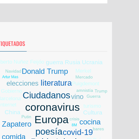
TIQUETADOS
lberto Nuñez Feijóo
guerra Rusia Ucrania
Donald Trump
Merkel
Navidad
Mercado
Artur Mas
literatura
elecciones
Puigdemont
amnistía
Gobierno
Trump
Ciudadanos
vino
Guerra
Barcelona
coronavirus
internet
turismo
China
Cultura
Europa
Putin
crisis
cocina
Zapatero
8M
bares
poesía
covid-19
comida