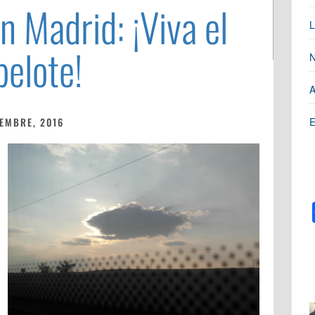
n Madrid: ¡Viva el
L
pelote!
N
A
E
EMBRE, 2016