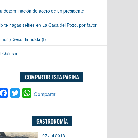
a determinación de acero de un presidente
o te hagas selfies en La Casa del Pozo, por favor
mor y Sexo: la huida (I)
l Quiosco
COMPARTIR ESTA PÁGINA
Facebook
Twitter
WhatsApp
Compartir
GASTRONOMÍA
27 Jul 2018