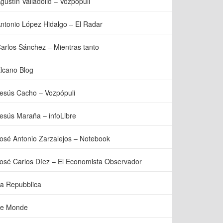
gustín Valladolid – Vozpópuli
ntonio López Hidalgo – El Radar
arlos Sánchez – Mientras tanto
lcano Blog
esús Cacho – Vozpópuli
esús Maraña – infoLibre
osé Antonio Zarzalejos – Notebook
osé Carlos Díez – El Economista Observador
a Repubblica
e Monde