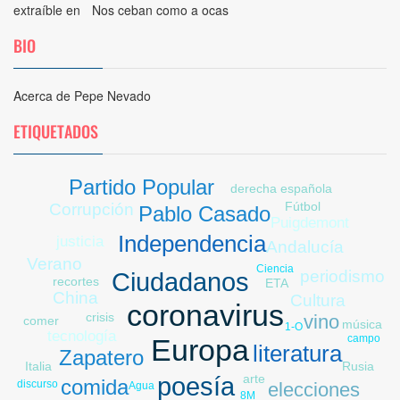
extraíble
en
Nos ceban como a ocas
BIO
Acerca de Pepe Nevado
ETIQUETADOS
Partido Popular
derecha española
Fútbol
Corrupción
Pablo Casado
Puigdemont
restaurante
Independencia
justicia
Andalucía
Verano
Ciencia
periodismo
Ciudadanos
recortes
ETA
trabajo
China
Cultura
Ucrania
coronavirus
crisis
vino
comer
música
1-O
tecnología
campo
Europa
Libia
literatura
Zapatero
Italia
Rusia
arte
poesía
comida
discurso
elecciones
Agua
8M