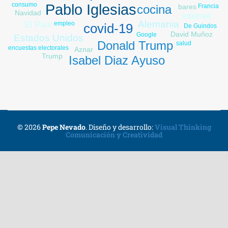
consumo
Pablo Iglesias
Francia
bares
cocina
Navidad
internet
Alemania
El País
empleo
covid-19
De Guindos
David Muñoz
Google
Estados Unidos
Donald Trump
salud
encuestas electorales
Aznar
Trump
Isabel Diaz Ayuso
pobreza
© 2026
Pepe Nevado
.
Diseño y desarrollo:
Visual Thinking
Comunicación y Creatividad