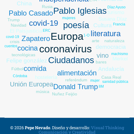
China
Rusia
Díaz Ayuso
Pablo Iglesias
Pablo Casado
turismo
Urdangarín
mujeres
Susana Díaz
Trump
covid-19
poesía
Francia
Cultura
Navidad
justicia
El País
ERC
literatura
Europa
1-O
Zapatero
covd-19
arte
naturaleza
crisis
coronavirus
democracia
cocina
cuentos
vino
machismo
tecnológicas
Ciudadanos
Merkel
Felipe gonzález
bares
comida
Andalucía
Fútbol
alimentación
Córdoba
hostelería
Casa Real
referéndum
mujer
sanidad pública
Unión Europea
Donald Trump
8M
música
paraísos fiscales
Nuñez Feijóo
© 2026
Pepe Nevado
.
Diseño y desarrollo:
Visual Thinking
Comunicación y Creatividad