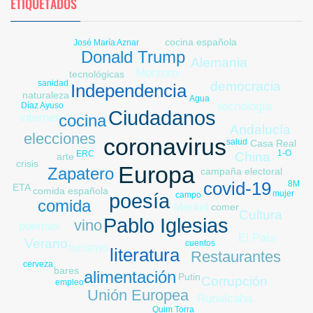
ETIQUETADOS
cocina española
José María Aznar
Donald Trump
Alemania
Montoro
tecnológicas
sanidad
democracia
Independencia
naturaleza
Agua
trabajo
tecnología
Díaz Ayuso
Ciudadanos
cocina
internet
Ucrania
Andalucía
elecciones
coronavirus
salud
Casa Real
1-O
ERC
China
arte
crisis
Europa
Zapatero
campaña electoral
covid-19
8M
ETA
comida española
mujer
poesía
campo
comida
Merkel
comer
Cultura
Pablo Iglesias
vino
poemas
El País
Verano
cuentos
turismo
literatura
Restaurantes
cerveza
bares
alimentación
Putin
Corrupción
empleo
Unión Europea
Rubalcaba
platos tradicionales
Quim Torra