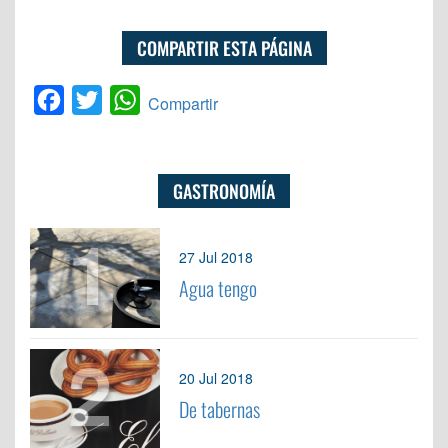
COMPARTIR ESTA PÁGINA
Facebook
Twitter
WhatsApp
Compartir
GASTRONOMÍA
1
27 Jul 2018
Agua tengo
2
20 Jul 2018
De tabernas