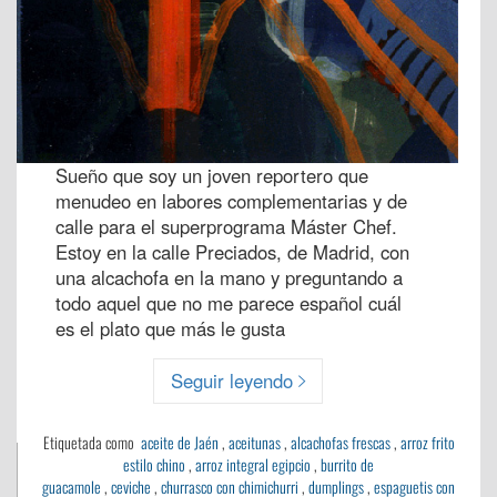
Sueño que soy un joven reportero que
menudeo en labores complementarias y de
calle para el superprograma Máster Chef.
Estoy en la calle Preciados, de Madrid, con
una alcachofa en la mano y preguntando a
todo aquel que no me parece español cuál
es el plato que más le gusta
Seguir leyendo
Etiquetada como
aceite de Jaén
,
aceitunas
,
alcachofas frescas
,
arroz frito
estilo chino
,
arroz integral egipcio
,
burrito de
guacamole
,
ceviche
,
churrasco con chimichurri
,
dumplings
,
espaguetis con