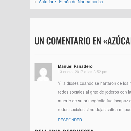
Entrada
Anterior
El año de Norteamérica
de
anterior:
entradas
UN COMENTARIO EN «AZÚCA
Manuel Panadero
13 enero, 2017 a las 3:52 pm
Y lis dioses cuando se hartaron de los
redes sociales al grito de joderos con 
muerte de su primogénito fue incapaz d
redes sociales si no dejas salir a mi pu
RESPONDER