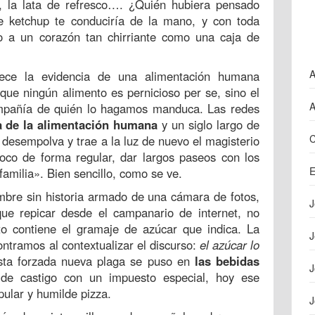
, la lata de refresco…. ¿Quién hubiera pensado
 ketchup te conduciría de la mano, y con toda
 o a un corazón tan chirriante como una caja de
A
ece la evidencia de una alimentación humana
que ningún alimento es pernicioso per se, sino el
A
mpañía de quién lo hagamos manduca. Las redes
ia de la alimentación humana
y un siglo largo de
C
 desempolva y trae a la luz de nuevo el magisterio
co de forma regular, dar largos paseos con los
E
familia». Bien sencillo, como se ve.
ombre sin historia armado de una cámara de fotos,
J
ue repicar desde el campanario de internet, no
o contiene el gramaje de azúcar que indica. La
J
ontramos al contextualizar el discurso:
el azúcar lo
esta forzada nueva plaga se puso en
las bebidas
J
de castigo con un impuesto especial, hoy ese
pular y humilde pizza.
J