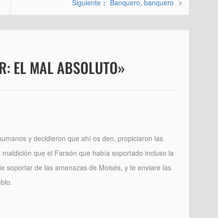
Entrada
Siguiente
Banquero, banquero
siguiente:
R: EL MAL ABSOLUTO»
 humanos y decidieron que ahí os den, propiciaron las
la maldición que el Faraón que había soportado incluso la
e soportar de las amenazas de Moisés, y te enviare las
eblo.