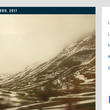
NERO, 2017
L
L
N
A
E