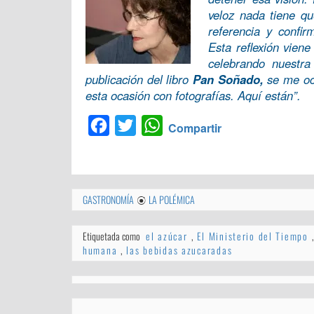
veloz nada tiene qu
referencia y confi
Esta reflexión vien
celebrando nuestra
publicación del libro
Pan Soñado,
se me oc
esta ocasión con fotografías. Aquí están”.
Facebook
Twitter
WhatsApp
Compartir
GASTRONOMÍA
LA POLÉMICA
Etiquetada como
el azúcar
,
El Ministerio del Tiempo
,
humana
,
las bebidas azucaradas
Navegación