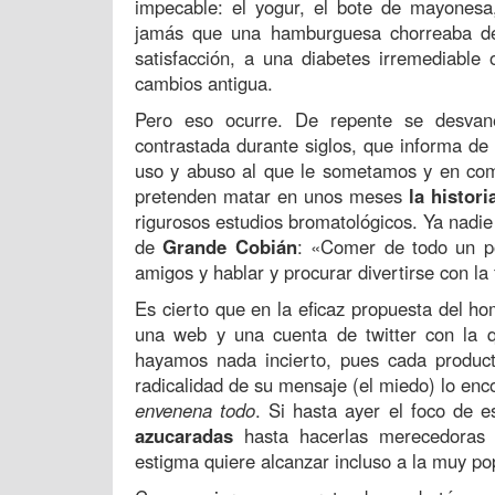
impecable: el yogur, el bote de mayonesa
jamás que una hamburguesa chorreaba de
satisfacción, a una diabetes irremediable
cambios antigua.
Pero eso ocurre. De repente se desvan
contrastada durante siglos, que informa de 
uso y abuso al que le sometamos y en co
pretenden matar en unos meses
la histor
rigurosos estudios bromatológicos. Ya nadie
de
Grande Cobián
: «Comer de todo un po
amigos y hablar y procurar divertirse con la 
Es cierto que en la eficaz propuesta del h
una web y una cuenta de twitter con la q
hayamos nada incierto, pues cada product
radicalidad de su mensaje (el miedo) lo enc
envenena todo
. Si hasta ayer el foco de 
azucaradas
hasta hacerlas merecedoras 
estigma quiere alcanzar incluso a la muy po