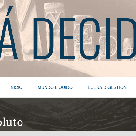
Á DECI
INICIO
MUNDO LÍQUIDO
BUENA DIGESTIÓN
oluto