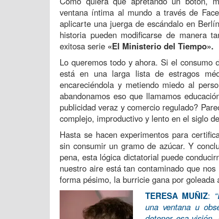
Como quiera que apretando un botón, m
ventana íntima al mundo a través de Face
aplicarte una juerga de escándalo en Berl
historia pueden modificarse de manera t
exitosa serie
«El Ministerio del Tiempo».
Lo queremos todo y ahora. Si el consumo d
está en una larga lista de estragos méd
encareciéndola y metiendo miedo al perso
abandonamos eso que llamamos educación, 
publicidad veraz y comercio regulado? Pare
complejo, improductivo y lento en el siglo de
Hasta se hacen experimentos para certifi
sin consumir un gramo de azúcar. Y concl
pena, esta lógica dictatorial puede conduci
nuestro aire está tan contaminado que nos 
forma pésimo, la burricie gana por goleada a
TERESA MUÑIZ
:
“
una ventana u obs
detener esa visión