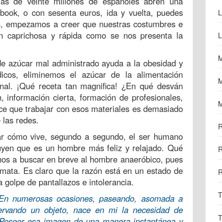
ás de veinte millones de españoles abren una
book, o con sesenta euros, ida y vuelta, puedes
L
ín, empezamos a creer que nuestras costumbres e
an caprichosa y rápida como se nos presenta la
L
M
e azúcar mal administrado ayuda a la obesidad y
icos, eliminemos el azúcar de la alimentación
M
nal. ¡Qué receta tan magnifica! ¿En qué desván
información cierta, formación de profesionales,
M
ce que trabajar con esos materiales es demasiado
 las redes.
R
car cómo vive, segundo a segundo, el ser humano
uyen que es un hombre más feliz y relajado. Qué
R
rnos a buscar en breve al hombre anaeróbico, pues
mata. Es claro que la razón está en un estado de
R
 golpe de pantallazos e intolerancia.
T
En numerosas ocasiones, paseando, asomada a
ervando un objeto, nace en mi la necesidad de
T
. Poseer esa imagen de una manera instantánea y