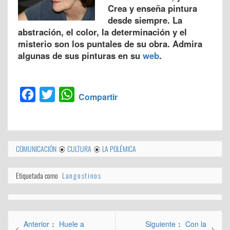
Crea y enseña pintura
desde siempre. La
abstración, el color, la determinación y el
misterio son los puntales de su obra. Admira
algunas de sus pinturas en su
web
.
Facebook
Twitter
WhatsApp
Compartir
COMUNICACIÓN
CULTURA
LA POLÉMICA
Etiquetada como
Langostinos
Navegación
Entrada
Entrada
Anterior
Huele a
Siguiente
Con la