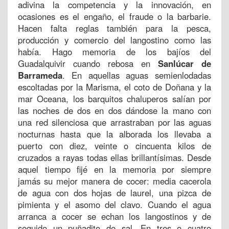
adivina la competencia y la innovación, en
ocasiones es el engaño, el fraude o la barbarie.
Hacen falta reglas también para la pesca,
producción y comercio del langostino como las
había. Hago memoria de los bajíos del
Guadalquivir cuando rebosa en
Sanlúcar de
Barrameda
. En aquellas aguas semienlodadas
escoltadas por la Marisma, el coto de Doñana y la
mar Oceana, los barquitos chaluperos salían por
las noches de dos en dos dándose la mano con
una red silenciosa que arrastraban por las aguas
nocturnas hasta que la alborada los llevaba a
puerto con diez, veinte o cincuenta kilos de
cruzados a rayas todas ellas brillantísimas. Desde
aquel tiempo fijé en la memoria por siempre
jamás su mejor manera de cocer: media cacerola
de agua con dos hojas de laurel, una pizca de
pimienta y el asomo del clavo. Cuando el agua
arranca a cocer se echan los langostinos y de
seguido un puñadito de sal. En tres o cuatro