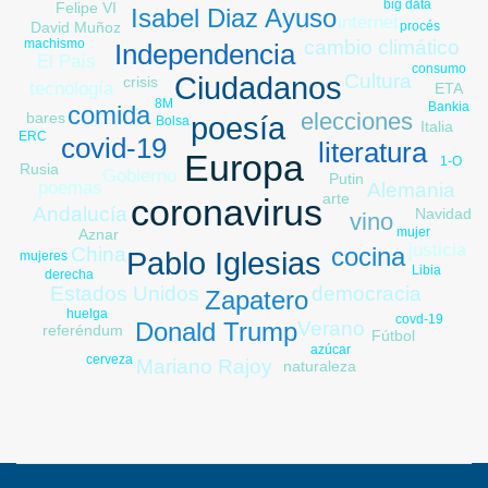
big data
Felipe VI
Isabel Diaz Ayuso
internet
procés
David Muñoz
machismo
cambio climático
Independencia
El País
consumo
Cultura
Ciudadanos
crisis
tecnología
ETA
8M
Bankia
comida
elecciones
bares
poesía
Bolsa
Italia
ERC
covid-19
literatura
Europa
1-O
Rusia
Gobierno
Putin
poemas
Alemania
arte
coronavirus
Andalucía
Navidad
vino
mujer
Aznar
justicia
cocina
China
Pablo Iglesias
mujeres
Libia
derecha
democracia
Estados Unidos
Zapatero
huelga
covd-19
Donald Trump
Verano
referéndum
Fútbol
azúcar
cerveza
Mariano Rajoy
naturaleza