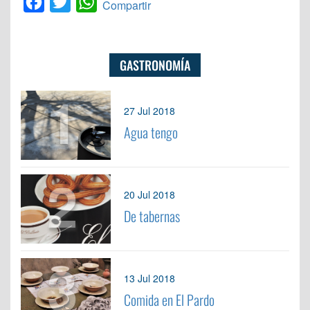
Facebook
Twitter
WhatsApp
Compartir
GASTRONOMÍA
1
27 Jul 2018
Agua tengo
2
20 Jul 2018
De tabernas
3
13 Jul 2018
Comida en El Pardo