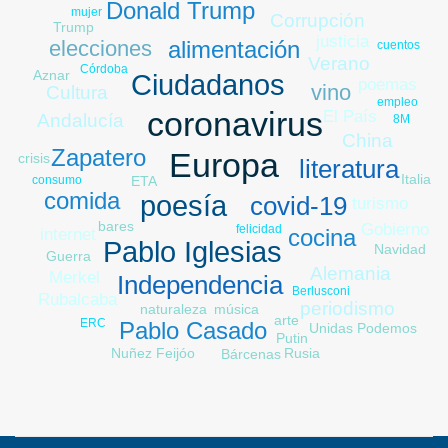
Donald Trump
mujer
Corrupción
Trump
justicia
elecciones
alimentación
cuentos
Verano
Córdoba
Aznar
Ciudadanos
poemas
vino
Cultura
empleo
coronavirus
El País
Andalucía
8M
China
Zapatero
Europa
crisis
literatura
Italia
ETA
consumo
Libia
comida
poesía
covid-19
turismo
bares
Gobierno
felicidad
cocina
internet
Pablo Iglesias
Navidad
Guerra
Alemania
Merkel
Independencia
Berlusconi
izquierda
Rubalcaba
periodismo
música
naturaleza
arte
ERC
Pablo Casado
Unidas Podemos
Putin
Rusia
Nuñez Feijóo
Bárcenas