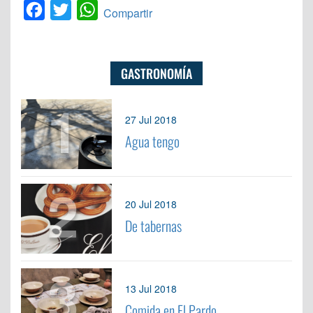
Facebook
Twitter
WhatsApp
Compartir
GASTRONOMÍA
1
27 Jul 2018
Agua tengo
2
20 Jul 2018
De tabernas
3
13 Jul 2018
Comida en El Pardo