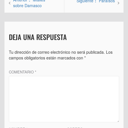
Entrada
Siguiente
Paraísos
de
anterior:
sobre Damasco
siguiente:
entradas
DEJA UNA RESPUESTA
Tu dirección de correo electrónico no será publicada.
Los
campos obligatorios están marcados con
*
COMENTARIO
*