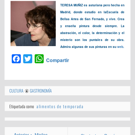
TERESA MUÑIZ es asturiana pero hecha en
Madrid, donde estudio en la
Escuela de
Bellas Artes de San Fernado, y vive. Crea
y enseña pintura desde siempre. La
abstración, el color, la determinación y el
misterio son los puntales de su obra.
Admira algunas de sus pinturas en su
web
.
Facebook
Twitter
WhatsApp
Compartir
CULTURA
GASTRONOMÍA
Etiquetada como
alimentos de temporada
Navegación
Entrada
Anterior
Misiles