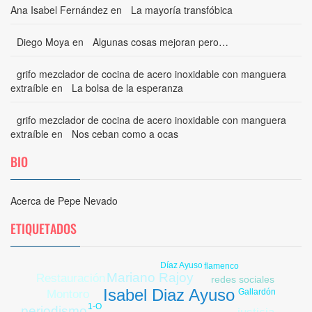
Ana Isabel Fernández
en
La mayoría transfóbica
Diego Moya
en
Algunas cosas mejoran pero…
grifo mezclador de cocina de acero inoxidable con manguera
extraíble
en
La bolsa de la esperanza
grifo mezclador de cocina de acero inoxidable con manguera
extraíble
en
Nos ceban como a ocas
BIO
Acerca de Pepe Nevado
ETIQUETADOS
Díaz Ayuso
inmigrantes
flamenco
Mariano Rajoy
Restauración
redes sociales
Isabel Diaz Ayuso
Gallardón
Montoro
1-O
periodismo