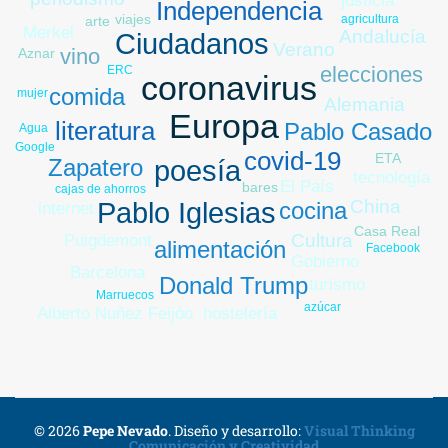
justicia
Independencia
viajes
agricultura
arte
Merkel
Andalucía
Ciudadanos
Verano
vino
Aznar
elecciones
ERC
coronavirus
comida
mujer
Alemania
Europa
literatura
Pablo Casado
Agua
Google
covid-19
ETA
Zapatero
poesía
tecnología
El País
bares
cajas de ahorros
China
cocina
Pablo Iglesias
internet
Casa Real
Cultura
Puigdemont
alimentación
Facebook
Gobierno
Barcelona
Donald Trump
turismo
Marruecos
azúcar
Alberto Nuñez Feijóo
hostelería
© 2026
Pepe Nevado
.
Diseño y desarrollo:
Visual Thinking
Comunicación y Creatividad