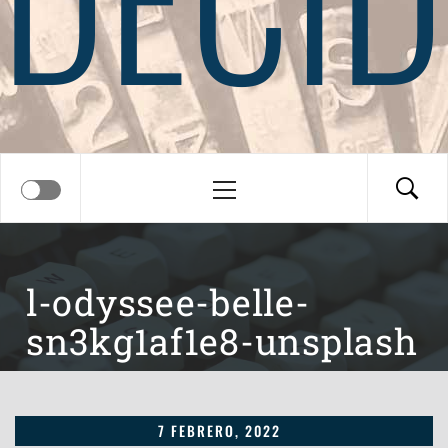
Menú
principal
l-odyssee-belle-
sn3kg1af1e8-unsplash
7 FEBRERO, 2022