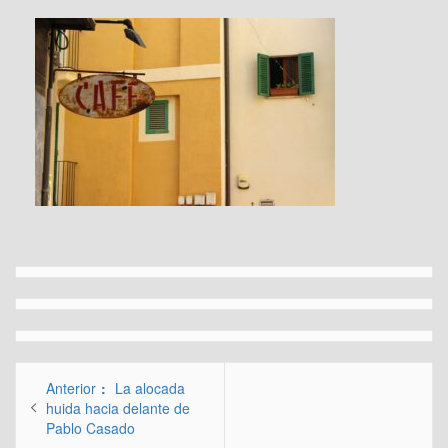
Navegación
Entrada
Anterior
La alocada
de
anterior:
huida hacia delante de
Pablo Casado
entradas