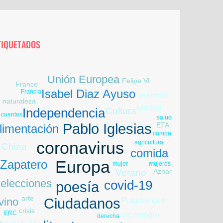
TIQUETADOS
Unión Europea
Felipe VI
Franco
Isabel Diaz Ayuso
Francia
poemas
naturaleza
Merkel
Cultura
Independencia
cuentos
salud
Pablo Iglesias
ETA
limentación
campo
agricultura
coronavirus
China
comida
Europa
Zapatero
mujeres
mujer
Verano
Aznar
Libia
elecciones
covid-19
poesía
arte
Puigdemont
vino
Ciudadanos
crisis
ERC
tecnología
derecha