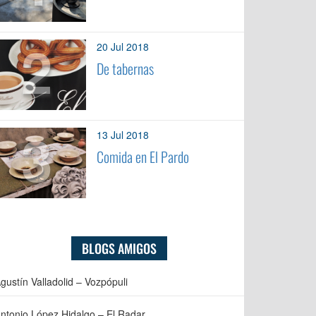
2
20 Jul 2018
De tabernas
3
13 Jul 2018
Comida en El Pardo
BLOGS AMIGOS
gustín Valladolid – Vozpópuli
ntonio López Hidalgo – El Radar