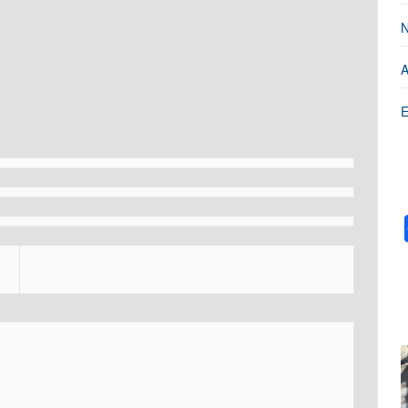
N
A
E