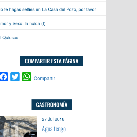
o te hagas selfies en La Casa del Pozo, por favor
mor y Sexo: la huida (I)
l Quiosco
COMPARTIR ESTA PÁGINA
Facebook
Twitter
WhatsApp
Compartir
GASTRONOMÍA
1
27 Jul 2018
Agua tengo