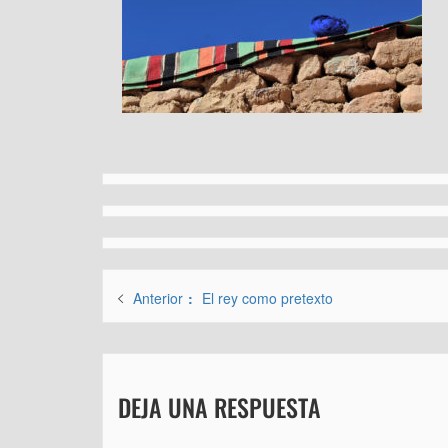
Navegación
Entrada
Anterior
El rey como pretexto
de
anterior:
entradas
DEJA UNA RESPUESTA