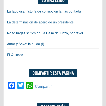
LO MÁS LEÍDO
La fabulosa historia de corrupción jamás contada
La determinación de acero de un presidente
No te hagas selfies en La Casa del Pozo, por favor
Amor y Sexo: la huida (I)
El Quiosco
COMPARTIR ESTA PÁGINA
Facebook
Twitter
WhatsApp
Compartir