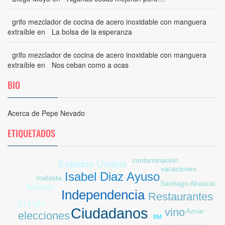
grifo mezclador de cocina de acero inoxidable con manguera
extraíble
en
La bolsa de la esperanza
grifo mezclador de cocina de acero inoxidable con manguera
extraíble
en
Nos ceban como a ocas
BIO
Acerca de Pepe Nevado
ETIQUETADOS
contaminación
Estados Unidos
vacaciones
Feijóo
Isabel Diaz Ayuso
mafalda
Santiago Abascal
Merkel
Independencia
Restaurantes
El País
Ciudadanos
vino
Aznar
elecciones
8M