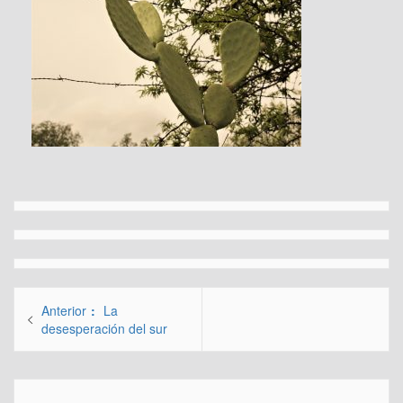
Navegación
Entrada
Anterior
La
de
anterior:
desesperación del sur
entradas