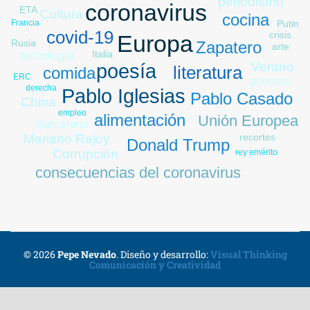
periodismo
coronavirus
ETA
Cultura
cocina
Putin
Francia
paro
covid-19
crisis
Europa
Rusia
Zapatero
arte
Italia
tecnología
Verano
poesía
literatura
comida
ERC
poemas
derecha
Pablo Iglesias
Pablo Casado
China
empleo
alimentación
Unión Europea
Barcelona
recortes
Mariano Rajoy
Donald Trump
Corrupción
rey emérito
consecuencias del coronavirus
© 2026
Pepe Nevado
.
Diseño y desarrollo:
Visual Thinking
Comunicación y Creatividad