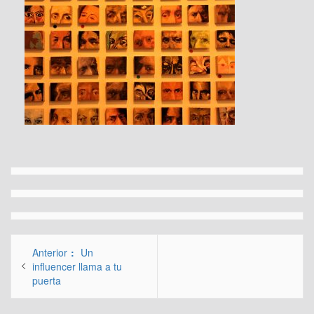
Navegación
Entrada
Anterior
Un
de
anterior:
influencer llama a tu
puerta
entradas