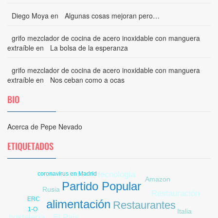
Diego Moya
en
Algunas cosas mejoran pero…
grifo mezclador de cocina de acero inoxidable con manguera
extraíble
en
La bolsa de la esperanza
grifo mezclador de cocina de acero inoxidable con manguera
extraíble
en
Nos ceban como a ocas
BIO
Acerca de Pepe Nevado
ETIQUETADOS
tecnología
coronavirus en Madrid
Amazon
Partido Popular
Rusia
Restauración
ERC
alimentación
Restaurantes
1-O
Italia
pobreza
hostelería
El País