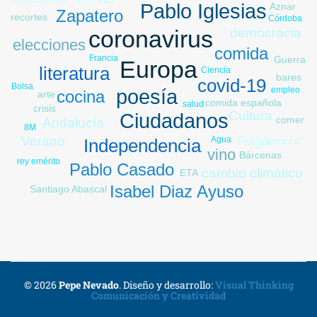
Pablo Iglesias
Aznar
Zapatero
recortes
Córdoba
nutrición
democracia
coronavirus
elecciones
comida
Francia
Guerra
Europa
literatura
Ucrania
Ciencia
paro
bares
covid-19
Bolsa
empleo
poesía
cocina
arte
comida española
salud
crisis
Cultura
Ciudadanos
comer
Andalucía
8M
Verano
Puigdemont
Agua
Independencia
vino
Bárcenas
rey emérito
Pablo Casado
cambio climático
ETA
Isabel Diaz Ayuso
Santiago Abascal
© 2026
Pepe Nevado
.
Diseño y desarrollo:
Visual Thinking
Comunicación y Creatividad